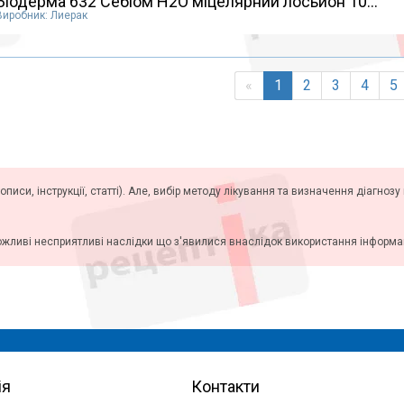
Біодерма 632 Себіом Н2О міцелярний лосьйон 10...
Виробник: Лиерак
«
1
2
3
4
5
описи, інструкції, статті). Але, вибір методу лікування та визначення діагноз
ожливі несприятливі наслідки що з'явилися внаслідок використання інформаці
ія
Контакти