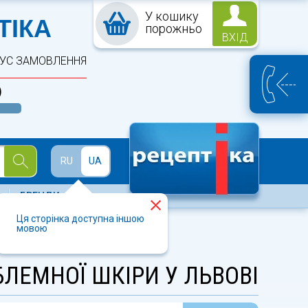
У кошику
ПТЕКА
ТІКА
порожньо
ВХІД
ТУС ЗАМОВЛЕННЯ
)
Й
RU
UA
БРЕНДИ
Ця сторінка доступна іншою
мовою
ЛЕМНОЇ ШКІРИ У ЛЬВОВІ