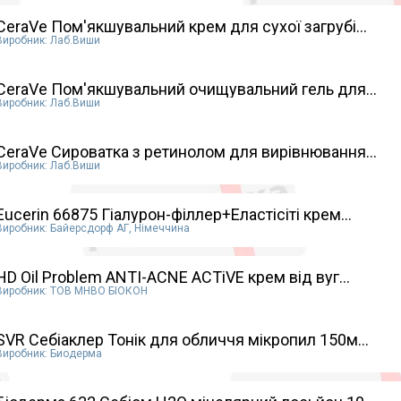
CeraVe Пом'якшувальний крем для сухої загрубі...
Виробник: Лаб.Виши
CeraVe Пом'якшувальний очищувальний гель для...
Виробник: Лаб.Виши
CeraVe Сироватка з ретинолом для вирівнювання...
Виробник: Лаб.Виши
Eucerin 66875 Гіалурон-філлер+Еластісіті крем...
Виробник: Байерсдорф АГ, Німеччина
HD Oil Problem ANTI-ACNE АСТiVE крем від вуг...
Виробник: ТОВ МНВО БІОКОН
SVR Себіаклер Тонік для обличчя мікропил 150м...
Виробник: Биодерма