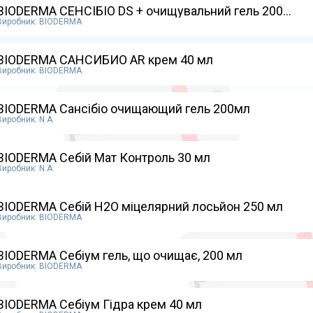
BIODERMA CEHCІБІO DS + очищувальний гель 200...
Виробник: BIODERMA
BIODERMA САНСИБИО AR крем 40 мл
Виробник: BIODERMA
BIODERMA Сансібіо очищающий гель 200мл
Виробник: N.A.
BIODERMA Себій Мат Контроль 30 мл
Виробник: N.A.
BIODERMA Себій Н2О міцелярний лосьйон 250 мл
Виробник: BIODERMA
BIODERMA Себіум гель, що очищає, 200 мл
Виробник: BIODERMA
BIODERMA Себіум Гідра крем 40 мл