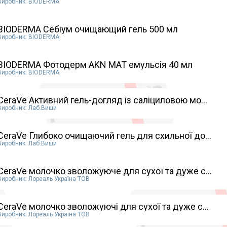
Виробник: BIODERMA
BIODERMA Себіум очищающий гель 500 мл
Виробник: BIODERMA
BIODERMA Фотодерм AKN MAT емульсія 40 мл
Виробник: BIODERMA
CeraVe Активний гель-догляд із саліциловою мо...
Виробник: Лаб.Виши
CeraVe Глибоко очищаючий гель для схильної до...
Виробник: Лаб.Виши
CeraVe молочко зволожуюче для сухої та дуже с...
Виробник: Лореаль Україна ТОВ
CeraVe молочко зволожуючі для сухої та дуже с...
Виробник: Лореаль Україна ТОВ