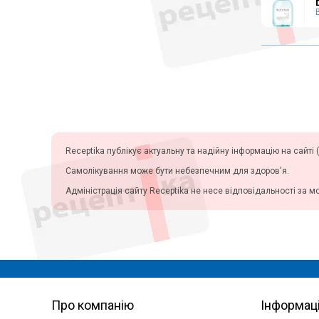
Аксесуари для інвалідних
колясок
Санітарно-гігієнічне обладнання
Підйомні крісла
Кисневі концентратори,
інгалятори
Запчастини для інвалідних
колясок
Медичні матраци
Receptika публікує актуальну та надійну інформацію на сайті (
Аплікатори Ляпко
Самолікування може бути небезпечним для здоров'я.
Лампи
Адміністрація сайту Receptika не несе відповідальності за м
Знезараження і кварцування
Дарсонвалі
Магнітотерапія
Рециркулятори
Алкотестери (алкометри)
Фізіотерапія
Про компанію
Інформац
Апарати для електротерапії