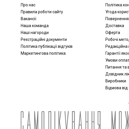
Про нас
Політика ко
Активатори води
Правила роботи сайту
Угода корис
Апарати для обличчя
Вакансії
Повернення
Віброакустичні апарати
Наша команда
Доставка
Партнерська програма
Наші нагороди
Оферта
дозиметри
Реєстраційні документи
Робочі мет
Стерилізація
Політика публікації відгуків
Редакційна 
Апатари Самоздрав
Маркетингова політика
Гарантії яко
Центрифуги
Умови опла
Допплери
Питання та в
Аспіратори
Довідник лік
Виробники
Слухові апарати
Відмова від
Косметичні прилади
Пульсоксиметри
Іригатори
Офтальмологічні вироби