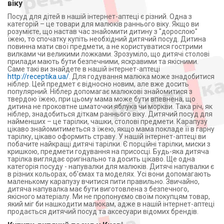
віку
Посуд для дітей в нашій інтернет-аптеці є різний. Одна з
категорій – це товари для малюків раннього віку. Якщо ви
розумієте, що настав час знайомити дитину з "дорослою"
їжею, то спочатку купіть необхідний дитячий посуд. Дитина
повинна мати свої предмети, а не користуватися гострими
вилками чи великими ложками. Зрозуміло, що дитячі столові
прилади мають бути безпечними, яскравими та якісними.
Саме такі ви знайдете в нашій інтернет-аптеці
http://receptika.ua/
. Для годування малюка може знадобитися
ніблер. Цей предмет є відносно новим, але вже досить
популярний. Ніблер допомагає малюкові знайомитися з
твердою їжею, при цьому мама може бути впевнена, що
дитина не проковтне шматочки яблука чи моркви. Така річ, як
ніблер, знадобиться діткам раннього віку. Дитячий посуд для
найменших – це тарілки, чашки, столові предмети. Карапузу
цікаво знайомитиметься з їжею, якщо мама покладе її в гарну
тарілку, цікаво оформить страву. У нашій інтернет-аптеці ви
побачите найкращі дитячі тарілки. Є порційні тарілки, миски з
кришкою, предмети годування на присосці. Будь-яка дитяча
тарілка виглядає оригінально та досить цікаво. Ще одна
категорія посуду - напувалки для малюків. Дитячі напувалки є
в різних кольорах, об'ємах та моделях. Усі вони допомагають
маленькому карапузу вчитися пити правильно. Звичайно,
дитяча напувалка має бути виготовлена з безпечного,
якісного матеріалу. Ми не пропонуємо своїм покупцям товар,
який міг би нашкодити малюкам, адже в нашій інтернет-аптеці
продається дитячий посуд та аксесуари відомих брендів.