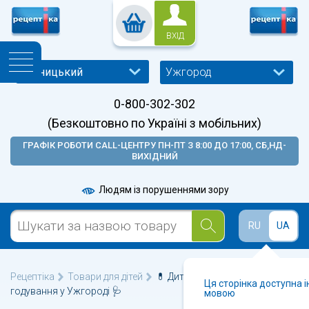
ВХІД
Ужгород
0-800-302-302
(Безкоштовно по Україні з мобільних)
ГРАФІК РОБОТИ CALL-ЦЕНТРУ ПН-ПТ З 8:00 ДО 17:00, СБ,НД-
ВИХІДНИЙ
Людям із порушеннями зору
RU
UA
Рецептіка
Товари для дітей
💊 Дитячий посуд для
Ця сторінка доступна 
годування у Ужгороді 🩺
мовою