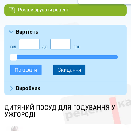
Розшифрувати рецепт
Вартість
від
до
грн
Скидання
Показати
Виробник
Canpol Babies (44)
ДИТЯЧИЙ ПОСУД ДЛЯ ГОДУВАННЯ У
Medela (1)
УЖГОРОДІ
Hanzel&Gretel (30)
Baby Team (110)
Avent (33)