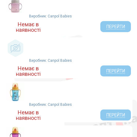
NUK (17)
Baby-Nova (9)
Виробник: Canpol Babies
Bibi (2)
Немає в
АТ Дистриб`юшін ТОВ (6)
ПЕРЕЙТИ
наявності
Lamprecht AG, Швейцарія (1)
Ningbo (12)
АТ Логістик ТОВ (2)
Zenith Infant Products Co.LTD (5)
Виробник: Canpol Babies
Тигрес ТОВ (2)
Немає в
Киевгума (2)
ПЕРЕЙТИ
наявності
Альфапластик (2)
Lindo (2)
Wecare Baby Products Co.Ltd (3)
Royal King Infant Products Co., Itd. Таиланд (1)
Виробник: Canpol Babies
Мастер Топ Трейдінг Лімітед (3)
Немає в
Yiwu Lindo Mother and Baby Products Co.Ltd (1)
ПЕРЕЙТИ
наявності