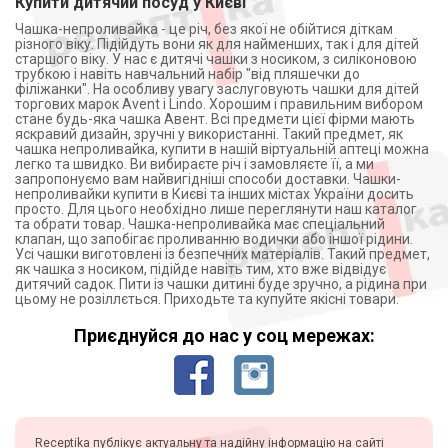
Купити дитячий посуд у Києві
Чашка-непроливайка - це річ, без якої не обійтися діткам
різного віку. Підійдуть вони як для найменших, так і для дітей
старшого віку. У нас є дитячі чашки з носиком, з силіконовою
трубкою і навіть навчальний набір "від пляшечки до
філіжанки". На особливу увагу заслуговують чашки для дітей
торгових марок Avent і Lindo. Хорошим і правильним вибором
стане будь-яка чашка Авент. Всі предмети цієї фірми мають
яскравий дизайн, зручні у використанні. Такий предмет, як
чашка непроливайка, купити в нашій віртуальній аптеці можна
легко та швидко. Ви вибираєте річ і замовляєте її, а ми
запропонуємо вам найвигідніші способи доставки. Чашки-
непроливайки купити в Києві та інших містах України досить
просто. Для цього необхідно лише переглянути наш каталог
та обрати товар. Чашка-непроливайка має спеціальний
клапан, що запобігає проливанню водички або іншої рідини.
Усі чашки виготовлені із безпечних матеріалів. Такий предмет,
як чашка з носиком, підійде навіть тим, хто вже відвідує
дитячий садок. Пити із чашки дитині буде зручно, а рідина при
цьому не розіллється. Приходьте та купуйте якісні товари.
Приєднуйся до нас у соц мережах:
Receptika публікує актуальну та надійну інформацію на сайті