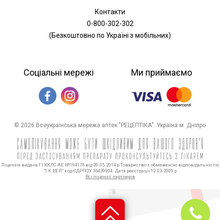
Контакти
0-800-302-302
(Безкоштовно по Україні з мобільних)
Соціальні мережі
Ми приймаємо
© 2026 Всеукраїнська мережа аптек "РЕЦЕПТІКА". Україна м. Дніпро
Ліцензія видана ГІ ККЛС АЕ №194176 від 20.05.2014 р Товариство з обмеженою відповідальністю
"І.К.ВЕЛ" код ЄДРПОУ 36439904. Дата реєстрації 12.03.2009 р
Всі ліцензії партнерів