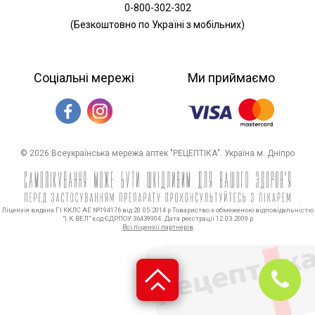
0-800-302-302
(Безкоштовно по Україні з мобільних)
Соціальні мережі
Ми приймаємо
© 2026 Всеукраїнська мережа аптек "РЕЦЕПТІКА". Україна м. Дніпро
Ліцензія видана ГІ ККЛС АЕ №194176 від 20.05.2014 р Товариство з обмеженою відповідальністю
"І.К.ВЕЛ" код ЄДРПОУ 36439904. Дата реєстрації 12.03.2009 р
Всі ліцензії партнерів