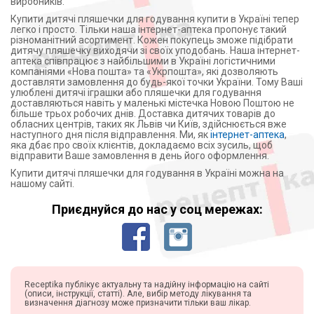
виробників.
Купити дитячі пляшечки для годування купити в Україні тепер
легко і просто. Тільки наша інтернет-аптека пропонує такий
різноманітний асортимент. Кожен покупець зможе підібрати
дитячу пляшечку виходячи зі своїх уподобань. Наша інтернет-
аптека співпрацює з найбільшими в Україні логістичними
компаніями «Нова пошта» та «Укрпошта», які дозволяють
доставляти замовлення до будь-якої точки України. Тому Ваші
улюблені дитячі іграшки або пляшечки для годування
доставляються навіть у маленькі містечка Новою Поштою не
більше трьох робочих днів. Доставка дитячих товарів до
обласних центрів, таких як Львів чи Київ, здійснюється вже
наступного дня після відправлення. Ми, як
інтернет-аптека
,
яка дбає про своїх клієнтів, докладаємо всіх зусиль, щоб
відправити Ваше замовлення в день його оформлення.
Купити дитячі пляшечки для годування в Україні можна на
нашому сайті.
Приєднуйся до нас у соц мережах:
Receptika публікує актуальну та надійну інформацію на сайті
(описи, інструкції, статті). Але, вибір методу лікування та
визначення діагнозу може призначити тільки ваш лікар.