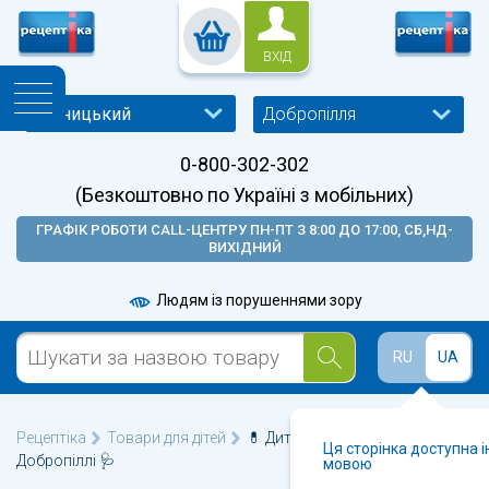
ВХІД
Добропілля
0-800-302-302
(Безкоштовно по Україні з мобільних)
ГРАФІК РОБОТИ CALL-ЦЕНТРУ ПН-ПТ З 8:00 ДО 17:00, СБ,НД-
ВИХІДНИЙ
Людям із порушеннями зору
RU
UA
Рецептіка
Товари для дітей
💊 Дитячі пляшечки у
Ця сторінка доступна 
Добропіллі 🩺
мовою