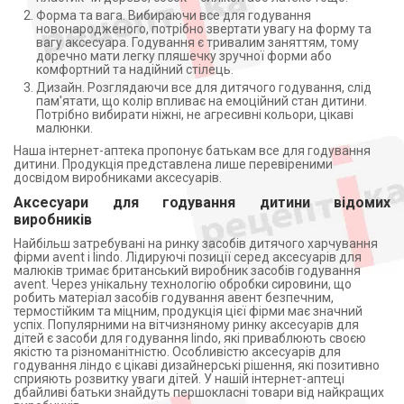
Форма та вага. Вибираючи все для годування
новонародженого, потрібно звертати увагу на форму та
вагу аксесуара. Годування є тривалим заняттям, тому
доречно мати легку пляшечку зручної форми або
комфортний та надійний стілець.
Дизайн. Розглядаючи все для дитячого годування, слід
пам'ятати, що колір впливає на емоційний стан дитини.
Потрібно вибирати ніжні, не агресивні кольори, цікаві
малюнки.
Наша інтернет-аптека пропонує батькам все для годування
дитини. Продукція представлена лише перевіреними
досвідом виробниками аксесуарів.
Аксесуари для годування дитини відомих
виробників
Найбільш затребувані на ринку засобів дитячого харчування
фірми avent і lindo. Лідируючі позиції серед аксесуарів для
малюків тримає британський виробник засобів годування
avent. Через унікальну технологію обробки сировини, що
робить матеріал засобів годування авент безпечним,
термостійким та міцним, продукція цієї фірми має значний
успіх. Популярними на вітчизняному ринку аксесуарів для
дітей є засоби для годування lindo, які приваблюють своєю
якістю та різноманітністю. Особливістю аксесуарів для
годування ліндо є цікаві дизайнерські рішення, які позитивно
сприяють розвитку уваги дітей. У нашій інтернет-аптеці
дбайливі батьки знайдуть першокласні товари від найкращих