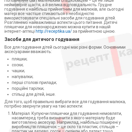
Поповнення сім'ї маленьким спадкоємцем – це не лише
неймовірне щастя, а й велика відповідальність. Грудне
годування є найбільш прийнятним для малюків, але сьогодні
матері все частіше стикаються з необхідністю
використовувати спеціальні засоби для годування дітей.
Розглянемо найважливіші аспекти цього питання. Дитячі
пляшечки для новонароджених можна купити в нашій
інтернет-аптеці
http://receptika.ua/
за прийнятною ціною.
Засоби для дитячого годування
Все для годування дітей сьогодні має різні форми. Основними
аксесуарами вважають:
пляшки;
соски;
чашки;
напувалки;
перші столові прилади;
порційні тарілки;
стільці для дітей, інше.
Для того, щоб правильно вибрати все для годування малюка,
потрібно звернути увагу на такі аспекти:
Матеріал. Купуючи пляшечки для годування немовляти,
насамперед треба визначити з якого матеріалу буде
виготовлено аксесуар. Наприклад, найбільш поширені у
виробництві пляшечок – це скло та пластик; стільців –
пластик чи дерево; сосок – силікон або латекс тощо.