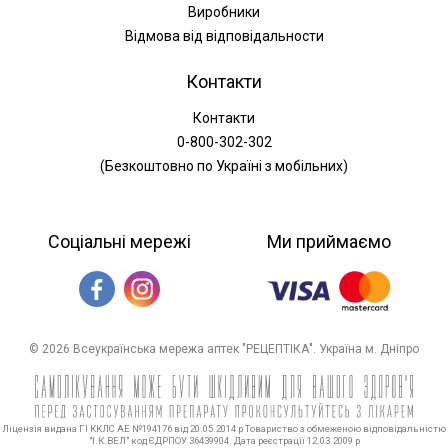
Виробники
Відмова від відповідальности
Контакти
Контакти
0-800-302-302
(Безкоштовно по Україні з мобільних)
Соціальні мережі
Ми приймаємо
© 2026 Всеукраїнська мережа аптек "РЕЦЕПТІКА". Україна м. Дніпро
Ліцензія видана ГІ ККЛС АЕ №194176 від 20.05.2014 р Товариство з обмеженою відповідальністю
"І.К.ВЕЛ" код ЄДРПОУ 36439904. Дата реєстрації 12.03.2009 р