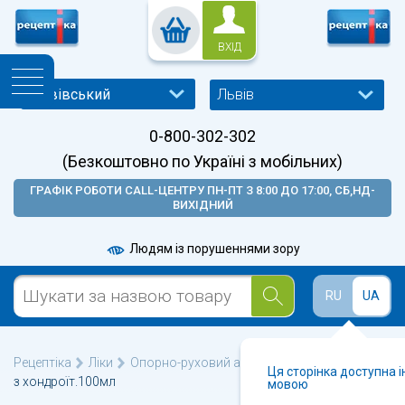
ВХІД
Львів
0-800-302-302
(Безкоштовно по Україні з мобільних)
ГРАФІК РОБОТИ CALL-ЦЕНТРУ ПН-ПТ З 8:00 ДО 17:00, СБ,НД-
ВИХІДНИЙ
Людям із порушеннями зору
RU
UA
Рецептіка
Ліки
Опорно-руховий апарат
Гель шабельник
Ця сторінка доступна 
з хондроїт.100мл
мовою