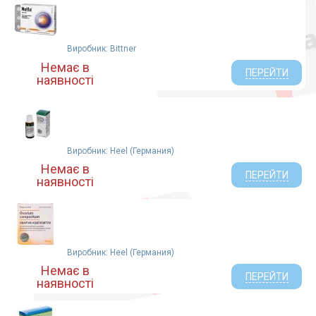
сечогінні препарати (1)
спазмолітики (1)
судинорозширювальні (1)
Виробник: Bittner
щитовидна залоза (1)
Немає в
ПЕРЕЙТИ
наявності
Виробник: Heel (Германия)
Немає в
ПЕРЕЙТИ
наявності
Виробник: Heel (Германия)
Немає в
ПЕРЕЙТИ
наявності