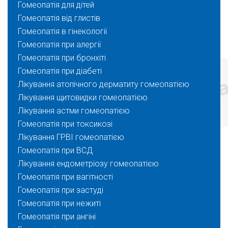
Гомеопатія для дітей
Гомеопатія від глистів
Гомеопатія в гінекології
Гомеопатія при алергії
Гомеопатія при бронхіті
Гомеопатія при діабеті
Лікування атопічного дерматиту гомеопатією
Лікування щитовидки гомеопатією
Лікування астми гомеопатією
Гомеопатія при токсикозі
Лікування ГРВІ гомеопатією
Гомеопатія при ВСД
Лікування ендометріозу гомеопатією
Гомеопатія при вагітності
Гомеопатія при застуді
Гомеопатія при нежиті
Гомеопатія при ангіні