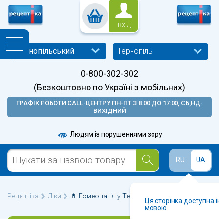
ВХІД
Тернопіль
0-800-302-302
(Безкоштовно по Україні з мобільних)
ГРАФІК РОБОТИ CALL-ЦЕНТРУ ПН-ПТ З 8:00 ДО 17:00, СБ,НД-
ВИХІДНИЙ
Людям із порушеннями зору
RU
UA
Рецептіка
Ліки
💊 Гомеопатія у Тернополі 🩺
Ця сторінка доступна 
мовою