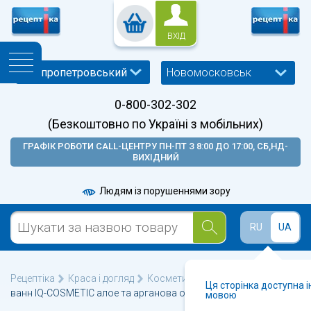
ВХІД
Новомосковськ
0-800-302-302
(Безкоштовно по Україні з мобільних)
ГРАФІК РОБОТИ CALL-ЦЕНТРУ ПН-ПТ З 8:00 ДО 17:00, СБ,НД-
ВИХІДНИЙ
Людям із порушеннями зору
RU
UA
Рецептіка
Краса і догляд
Косметика для тіла
Сіль для
Ця сторінка доступна 
ванн IQ-COSMETIC алое та арганова олія 500г
мовою