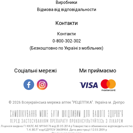
Виробники
Відмова від відповідальности
Контакти
Контакти
0-800-302-302
(Безкоштовно по Україні з мобільних)
Соціальні мережі
Ми приймаємо
© 2026 Всеукраїнська мережа аптек "РЕЦЕПТІКА". Україна м. Дніпро
Ліцензія видана ГІ ККЛС АЕ №194176 від 20.05.2014 р Товариство з обмеженою відповідальністю
"І.К.ВЕЛ" код ЄДРПОУ 36439904. Дата реєстрації 12.03.2009 р