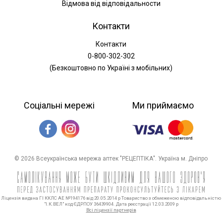
Відмова від відповідальности
Контакти
Контакти
0-800-302-302
(Безкоштовно по Україні з мобільних)
Соціальні мережі
Ми приймаємо
© 2026 Всеукраїнська мережа аптек "РЕЦЕПТІКА". Україна м. Дніпро
Ліцензія видана ГІ ККЛС АЕ №194176 від 20.05.2014 р Товариство з обмеженою відповідальністю
"І.К.ВЕЛ" код ЄДРПОУ 36439904. Дата реєстрації 12.03.2009 р
Всі ліцензії партнерів