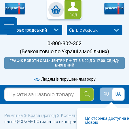
ВХІД
Світловодськ
0-800-302-302
(Безкоштовно по Україні з мобільних)
ГРАФІК РОБОТИ CALL-ЦЕНТРУ ПН-ПТ З 8:00 ДО 17:00, СБ,НД-
ВИХІДНИЙ
Людям із порушеннями зору
RU
UA
Рецептіка
Краса і догляд
Косметика для тіла
Сіль для
Ця сторінка доступна 
ванн IQ-COSMETIC гранат та виноградні кісточки 500г
мовою