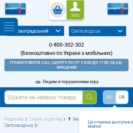
ВХІД
Світловодськ
0-800-302-302
(Безкоштовно по Україні з мобільних)
ГРАФІК РОБОТИ CALL-ЦЕНТРУ ПН-ПТ З 8:00 ДО 17:00, СБ,НД-
ВИХІДНИЙ
Людям із порушеннями зору
RU
UA
Рецептіка
Гігієна та догляд
💊 Засоби особистої гігієни у
Ця сторінка доступна 
Світловодську 🩺
мовою