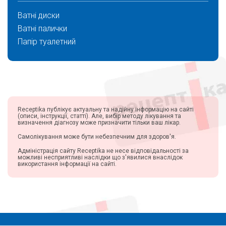
КорольовФарм ТОВ (7)
Ватні диски
Невид Лаборатория (3)
Ватні палички
Фарммедальянс ТОВ (3)
Папір туалетний
Фитодоктор Эффект (10)
Dr.Retter EC (4)
ТОВ Кортес,Україна (3)
Фитопродукт (6)
Оксфорд Лабораториз Пвт.Лтд. (2)
ПП Фіто доктор (1)
Receptika публікує актуальну та надійну інформацію на сайті
(описи, інструкції, статті). Але, вибір методу лікування та
Бета-В (7)
визначення діагнозу може призначити тільки ваш лікар.
Dr.Theiss Naturwaren GmbH (2)
Самолікування може бути небезпечним для здоров'я.
ВЕЛЕДА (1)
Адміністрація сайту Receptika не несе відповідальності за
Ельфа лабораторія ТОВ (1)
можливі несприятливі наслідки що з'явилися внаслідок
використання інформації на сайті.
Импорт (2)
Green Planet Industries LLC (1)
Papoutsanis S.A.,Грецiя Evyap Sabun,Туреччина (1)
Bioton (9)
ФОП БЕРДОУС В.О. УКРАИНА (10)