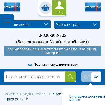
ВХІД
Червоноград
0-800-302-302
(Безкоштовно по Україні з мобільних)
ГРАФІК РОБОТИ CALL-ЦЕНТРУ ПН-ПТ З 8:00 ДО 17:00, СБ,НД-
ВИХІДНИЙ
Людям із порушеннями зору
RU
UA
Рецептіка
Медичні товари
💊 Апатари Самоздрав у
Ця сторінка доступна 
Червонограді 🩺
мовою