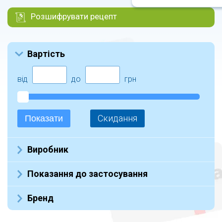
Розшифрувати рецепт
Вартість
від
до
грн
Скидання
Показати
Виробник
Не указан (3)
Показання до застосування
Бренд