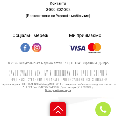
Контакти
0-800-302-302
(Безкоштовно по Україні з мобільних)
Соціальні мережі
Ми приймаємо
© 2026 Всеукраїнська мережа аптек "РЕЦЕПТІКА". Україна м. Дніпро
Ліцензія видана ГІ ККЛС АЕ №194176 від 20.05.2014 р Товариство з обмеженою відповідальністю
"І.К.ВЕЛ" код ЄДРПОУ 36439904. Дата реєстрації 12.03.2009 р
Всі ліцензії партнерів