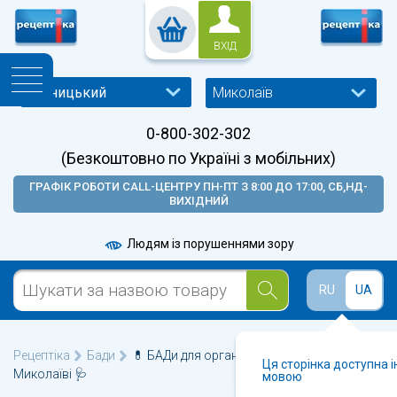
ВХІД
Миколаїв
0-800-302-302
(Безкоштовно по Україні з мобільних)
ГРАФІК РОБОТИ CALL-ЦЕНТРУ ПН-ПТ З 8:00 ДО 17:00, СБ,НД-
ВИХІДНИЙ
Людям із порушеннями зору
RU
UA
Рецептіка
Бади
💊 БАДи для органів травлення та ШКТ у
Ця сторінка доступна 
Миколаїві 🩺
мовою