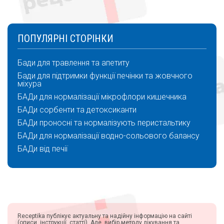
ПОПУЛЯРНІ СТОРІНКИ
Бади для травлення та апетиту
Бади для підтримки функції печінки та жовчного
міхура
БАДи для нормалізації мікрофлори кишечника
БАДи сорбенти та детоксиканти
БАДи проносні та нормалізують перистальтику
БАДи для нормалізації водно-сольового балансу
БАДи від печії
Receptika публікує актуальну та надійну інформацію на сайті
(описи, інструкції, статті). Але, вибір методу лікування та