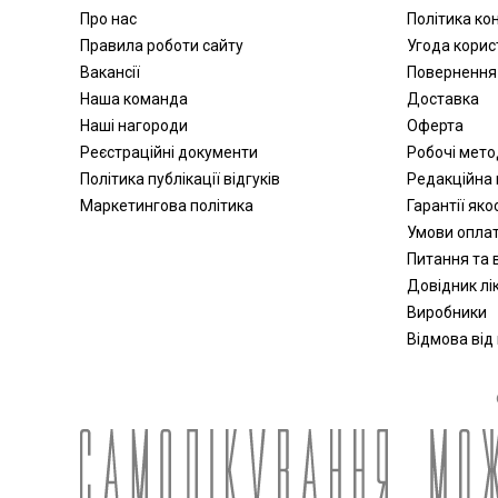
Апатари Самоздрав
Про нас
Політика ко
Центрифуги
Правила роботи сайту
Угода корис
Вакансії
Повернення
Допплери
Наша команда
Доставка
Аспіратори
Наші нагороди
Оферта
Слухові апарати
Реєстраційні документи
Робочі мет
Косметичні прилади
Політика публікації відгуків
Редакційна 
Пульсоксиметри
Маркетингова політика
Гарантії яко
Іригатори
Умови опла
Офтальмологічні вироби
Питання та в
Довідник лік
Виробники
Відмова від