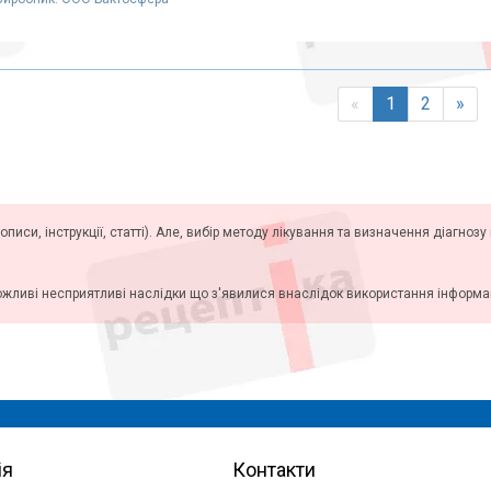
«
1
2
»
описи, інструкції, статті). Але, вибір методу лікування та визначення діагноз
ожливі несприятливі наслідки що з'явилися внаслідок використання інформаці
ія
Контакти