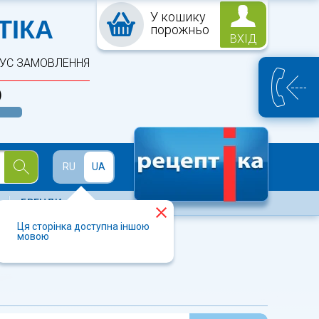
У кошику
ПТЕКА
ТІКА
порожньо
ВХІД
ТУС ЗАМОВЛЕННЯ
)
Й
RU
UA
БРЕНДИ
Ця сторінка доступна іншою
мовою