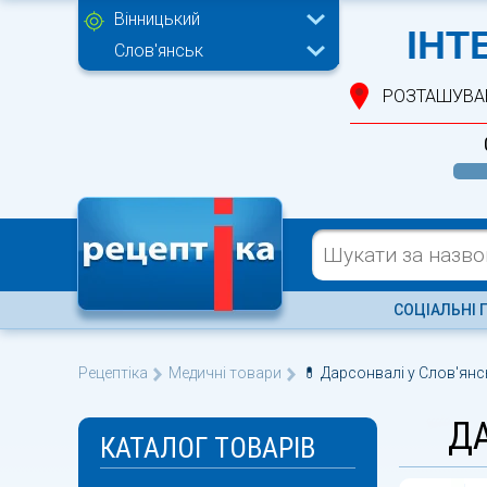
Вінницький
ІНТ
Слов'янськ
РОЗТАШУВА
СОЦІАЛЬНІ 
Рецептіка
Медичні товари
💊 Дарсонвалі у Слов'янс
Д
КАТАЛОГ ТОВАРІВ