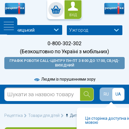
ВХІД
Ужгород
0-800-302-302
(Безкоштовно по Україні з мобільних)
ГРАФІК РОБОТИ CALL-ЦЕНТРУ ПН-ПТ З 8:00 ДО 17:00, СБ,НД-
ВИХІДНИЙ
Людям із порушеннями зору
RU
UA
Рецептіка
Товари для дітей
💊 Дитяча гігієна у Ужгороді 🩺
Ця сторінка доступна 
мовою