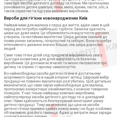
саме про засоби дитячого догляду та гігієни. Ми пропонуємо
різноманітні дитячі шампуні, пінки, мило, креми, пасти, олії, а
також серветки та підгузки визнаних виробників.
Вироби для гігієни новонароджених Київ
Найважчими для малюка є перші дні життя, адже саме в цей
період він потребує найбільшої турботи. Захисна здатність
шкіри ще дуже мала. Це обумовлюється відсутністю рогових
утворень та нестійким імунітетом. Шкіра дитини схильна до
появи різних запалень, попрілостей та себореї. Вона потребує
інтенсивного дихання значно більше, ніж шкіра дорослих
людей.
Саме тому гігієні дітей слід приділяти максимальну увагу.
Сьогодні косметика для дітей випускається безліччю
виробників. Це допомагає вчасно та якісно піклуватися про
дитину та сприяє її гарному самопочуттю.
Всі найнеобхідніші засоби дитячої гігієни в достатньому
асортименті присутні в нашій інтернет-аптеці. Широкий вибір
продукції не повинен змусити вас розгубитись. Щоб детально
визначитися, що саме зараз найнеобхідніше для малюка,
пропонуємо конкретніше ознайомитись з кожною товарною
позицією. У нас тільки найкращі компанії-виробники,
найпопулярніші засоби дитячого догляду та їх докладний
опис. Нами здійснюється безперервний моніторинг ринку
дитячої продукції. Тому ми впевнені, що ціна на засоби
дитячої гігієни приємно здивує кожну маму і не буде особливо
обтяжливою для його гаманця. Адже ці витрати лише заради
здоров'я власної дитини.