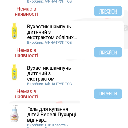
Виробник: АФІНА-ГРУП ТОВ
Немає в
ПЕРЕЙТИ
наявності
Вухастик шампунь
дитячий з
екстрактом обліпих...
Виробник: АФІНА-ГРУП ТОВ
Немає в
ПЕРЕЙТИ
наявності
Вухастик шампунь
дитячий з
екстрактом
ромашки...
Виробник: АФІНА-ГРУП ТОВ
Немає в
ПЕРЕЙТИ
наявності
Гель для купання
дітей Веселі Пухирці
від нар...
Виробник: ТОВ Красота и