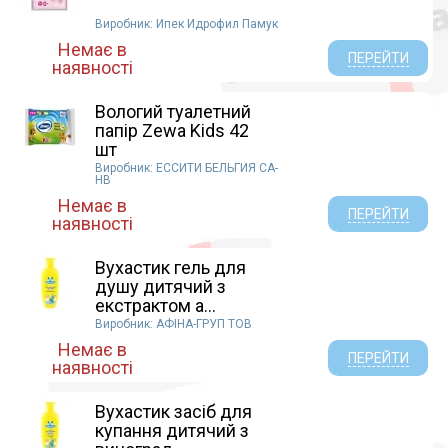
Виробник: Ипек Идрофил Памук
Немає в
ПЕРЕЙТИ
наявності
Вологий туалетний
папір Zewa Kids 42
шт
Виробник: ЕССИТИ БЕЛЬГИЯ СА-
НВ
Немає в
ПЕРЕЙТИ
наявності
Вухастик гель для
душу дитячий з
екстрактом а...
Виробник: АФІНА-ГРУП ТОВ
Немає в
ПЕРЕЙТИ
наявності
Вухастик засіб для
купання дитячий з