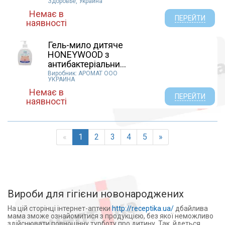
Здоровье, Украина
Немає в
ПЕРЕЙТИ
наявності
Гель-мило дитяче
HONEYWOOD з
антибактеріальни...
Виробник: АРОМАТ ООО
УКРАИНА
Немає в
ПЕРЕЙТИ
наявності
«
1
2
3
4
5
»
Вироби для гігієни новонароджених
На цій сторінці інтернет-аптеки
http://receptika.ua/
дбайлива
мама зможе ознайомитися з продукцією, без якої неможливо
здійснювати повноцінну турботу про дитину. Так, йдеться