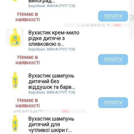
виноград...
Виробник: АФІНА-ГРУП ТОВ
Немає в
ПЕРЕЙТИ
наявності
Вухастик крем-мило
рідке дитяче з
оливковою о...
Виробник: АФІНА-ГРУП ТОВ
Немає в
ПЕРЕЙТИ
наявності
Вухастик шампунь
дитячий без
віддушок та барв...
Виробник: АФІНА-ГРУП ТОВ
Немає в
ПЕРЕЙТИ
наявності
Вухастик шампунь
дитячий для
чутливої шкіри г...