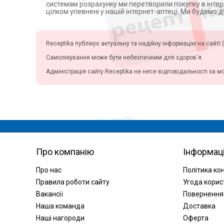
Центрифуги
системам розрахунку ми перетворили покупку в інте
цілком упевнені у нашій інтернет-аптеці. Ми будемо 
Допплери
Аспіратори
Слухові апарати
Receptika публікує актуальну та надійну інформацію на сайті (
Косметичні прилади
Самолікування може бути небезпечним для здоров'я.
Пульсоксиметри
Адміністрація сайту Receptika не несе відповідальності за м
Іригатори
Офтальмологічні вироби
Про компанію
Інформац
Про нас
Політика ко
Правила роботи сайту
Угода корис
Вакансії
Повернення
Наша команда
Доставка
Наші нагороди
Оферта