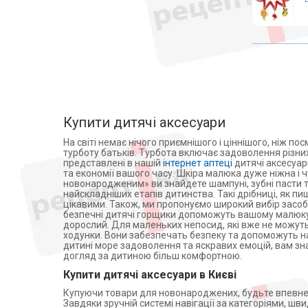
Медичні матраци
АТ Логістик ТОВ (2)
Тигрес ТОВ (5)
Аплікатори Ляпко
Royal King Infant Products Co.,
Лампи
Itd. Таиланд (3)
Знезараження і кварцування
Кэнпол (1)
Дарсонвалі
Bestwin Zhuhai Co., LTD (1)
Магнітотерапія
МЕДХАУС ТРЕЙД ТОВ (1)
Бiогард (2)
Рециркулятори
Купити дитячі аксесуари
Lindo (1)
Алкотестери (алкометри)
На світі немає нічого приємнішого і ціннішого, ніж п
Глобал Маркетинг Україна
Фізіотерапія
турботу батьків. Турбота включає задоволення різни
ТОВ (1)
представлені в нашій
інтернет аптеці
дитячі аксесуари
Апарати для електротерапії
Сервіс Про ТОВ (1)
та економії вашого часу. Шкіра малюка дуже ніжна і 
новонародженим» ви знайдете шампуні, зубні пасти та
Активатори води
DI ProServa Medical (1)
найскладніших етапів дитинства. Такі дрібниці, як 
СВІСС-ТРЕЙД ТОВ (1)
Апарати для обличчя
цікавими. Також, ми пропонуємо широкий вибір засобі
безпечні дитячі горщики допоможуть вашому малюку з
Віброакустичні апарати
дорослий. Для маленьких непосид, які вже не можуть
ходунки. Вони забезпечать безпеку та допоможуть н
Партнерська програма
дитині море задоволення та яскравих емоцій, вам зна
дозиметри
догляд за дитиною більш комфортною.
Стерилізація
Купити дитячі аксесуари в Києві
Апатари Самоздрав
Купуючи товари для новонароджених, будьте впевнені,
Завдяки зручній системі навігації за категоріями, ш