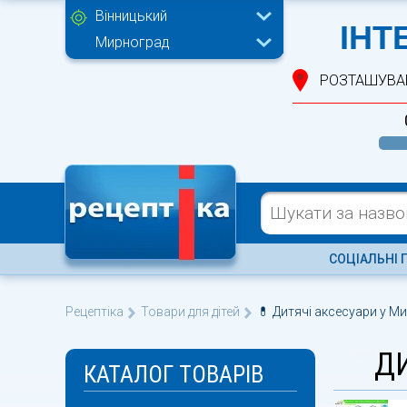
Вінницький
ІНТ
Мирноград
РОЗТАШУВА
СОЦІАЛЬНІ 
Рецептіка
Товари для дітей
💊 Дитячі аксесуари у Ми
Д
КАТАЛОГ ТОВАРІВ