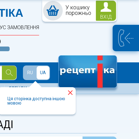
У кошику
ПТЕКА
ТІКА
порожньо
ВХІД
ТУС ЗАМОВЛЕННЯ
)
Й
RU
UA
БРЕНДИ
Ця сторінка доступна іншою
мовою
АДІ