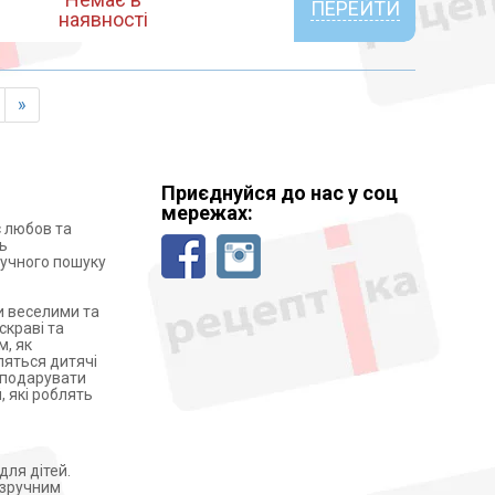
ПЕРЕЙТИ
наявності
»
Приєднуйся до нас у соц
мережах:
є любов та
ь
зручного пошуку
и веселими та
скраві та
м, як
ляться дитячі
 подарувати
, які роблять
для дітей.
о зручним