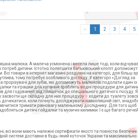
«
1
2
3
4
5
осмішка малюка. А малеча усміхнена і весела лише тоді, коли відчува
х потреб дитини. Істотно полегшити батьківський клопіт допоможут
. Всі товари в інтернет магазині розділені на категорії, для більш 
чутлива, тому потребує особливого догляду. У категорії «Догляд за
 прорізувачі для зубів, які допоможуть малюкові подолати один із
пищалки та іграшки для купання зроблять водні процедури для дитин
в для годування: від пляшечок до спеціального дитячого посуду. Я
асвоїти ще складну для них процедуру – ходити до туалету зовсі
 дочекатися, коли почнуть досліджувати навколишній світ, знадоб
авчитися тримати рівновагу маленькому досліднику. Для того щоб
добляться дитячі гойдалки та музичні килимки. І є ще багато речей
 всі вони мають належні сертифікати якості та повністю безпечні 
видкій системі доставки в будь-який куточок України та максимальн