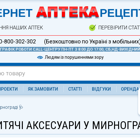
А
ЕРНЕТ
РЕЦЕП
ННЯ НАШИХ АПТЕК
ПЕРЕВІРИТИ СТА
0-800-302-302
(Безкоштовно по Україні з мобільних
ГРАФІК РОБОТИ CALL-ЦЕНТРУ ПН-ПТ З 8:00 ДО 17:00, СБ,НД-ВИХІДНИ
Людям із порушеннями зору
ПРОЕКТИ
ЯК ЗАМОВИТИ
СТАТТІ
ВІДГУКИ
ОРЕНДА
рнограді 🩺
ИТЯЧІ АКСЕСУАРИ У МИРНОГР