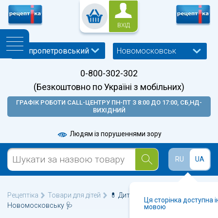
ВХІД
Новомосковськ
0-800-302-302
(Безкоштовно по Україні з мобільних)
ГРАФІК РОБОТИ CALL-ЦЕНТРУ ПН-ПТ З 8:00 ДО 17:00, СБ,НД-
ВИХІДНИЙ
Людям із порушеннями зору
RU
UA
Рецептіка
Товари для дітей
💊 Дитячі аксесуари у
Ця сторінка доступна 
Новомосковську 🩺
мовою