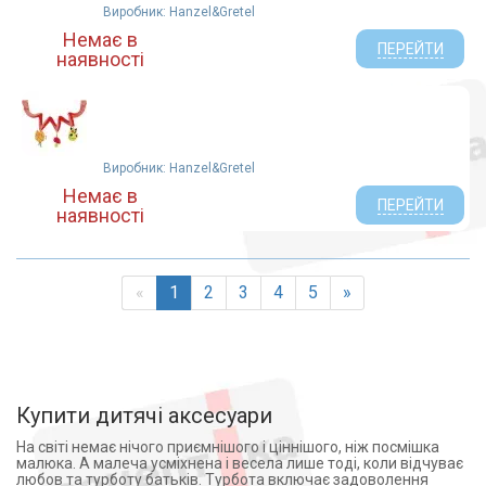
Виробник: Hanzel&Gretel
Немає в
ПЕРЕЙТИ
наявності
Виробник: Hanzel&Gretel
Немає в
ПЕРЕЙТИ
наявності
«
1
2
3
4
5
»
Купити дитячі аксесуари
На світі немає нічого приємнішого і ціннішого, ніж посмішка
малюка. А малеча усміхнена і весела лише тоді, коли відчуває
любов та турботу батьків. Турбота включає задоволення