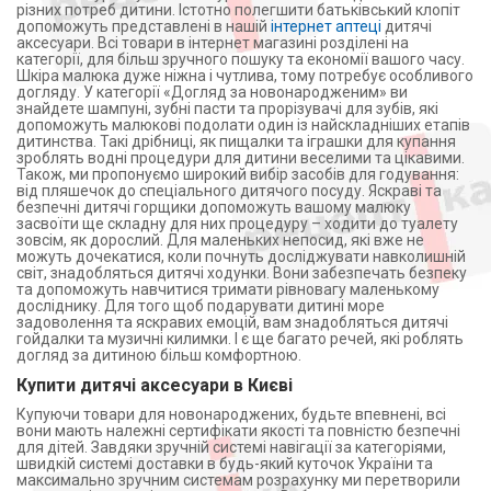
різних потреб дитини. Істотно полегшити батьківський клопіт
допоможуть представлені в нашій
інтернет аптеці
дитячі
аксесуари. Всі товари в інтернет магазині розділені на
категорії, для більш зручного пошуку та економії вашого часу.
Шкіра малюка дуже ніжна і чутлива, тому потребує особливого
догляду. У категорії «Догляд за новонародженим» ви
знайдете шампуні, зубні пасти та прорізувачі для зубів, які
допоможуть малюкові подолати один із найскладніших етапів
дитинства. Такі дрібниці, як пищалки та іграшки для купання
зроблять водні процедури для дитини веселими та цікавими.
Також, ми пропонуємо широкий вибір засобів для годування:
від пляшечок до спеціального дитячого посуду. Яскраві та
безпечні дитячі горщики допоможуть вашому малюку
засвоїти ще складну для них процедуру – ходити до туалету
зовсім, як дорослий. Для маленьких непосид, які вже не
можуть дочекатися, коли почнуть досліджувати навколишній
світ, знадобляться дитячі ходунки. Вони забезпечать безпеку
та допоможуть навчитися тримати рівновагу маленькому
досліднику. Для того щоб подарувати дитині море
задоволення та яскравих емоцій, вам знадобляться дитячі
гойдалки та музичні килимки. І є ще багато речей, які роблять
догляд за дитиною більш комфортною.
Купити дитячі аксесуари в Києві
Купуючи товари для новонароджених, будьте впевнені, всі
вони мають належні сертифікати якості та повністю безпечні
для дітей. Завдяки зручній системі навігації за категоріями,
швидкій системі доставки в будь-який куточок України та
максимально зручним системам розрахунку ми перетворили