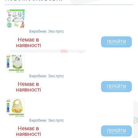
Baby Team (97)
Avent (1)
Baby-Nova (7)
Ningbo (4)
Виробник: Эко пупс
Bibi (5)
Немає в
Zenith Infant Products Co.LTD (2)
ПЕРЕЙТИ
наявності
Альберт (1)
Yiwu Lindo Mother and Baby Products Co.Ltd (2)
АТ Дистриб`юшін ТОВ (8)
АТ Логістик ТОВ (2)
Виробник: Эко пупс
Тигрес ТОВ (5)
Немає в
Royal King Infant Products Co., Itd. Таиланд (3)
ПЕРЕЙТИ
наявності
Кэнпол (1)
Bestwin Zhuhai Co., LTD (1)
МЕДХАУС ТРЕЙД ТОВ (1)
Бiогард (2)
Виробник: Эко пупс
Lindo (1)
Немає в
Глобал Маркетинг Україна ТОВ (1)
ПЕРЕЙТИ
наявності
Сервіс Про ТОВ (1)