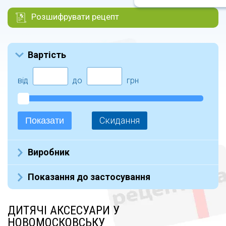
Розшифрувати рецепт
Вартість
від
до
грн
Скидання
Показати
Виробник
Эко пупс (24)
Показання до застосування
Canpol Babies (32)
NUK (8)
ДИТЯЧІ АКСЕСУАРИ У
Киевгума (10)
НОВОМОСКОВСЬКУ
Hanzel&Gretel (48)