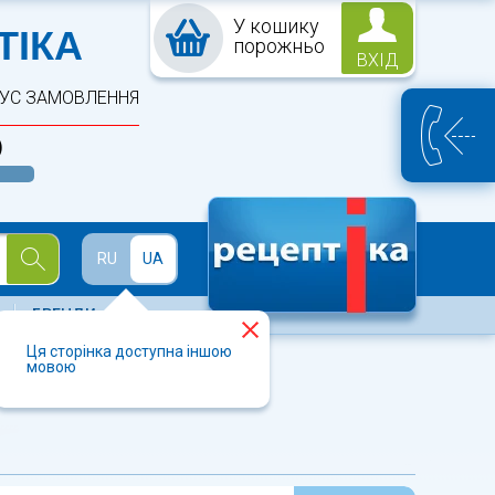
У кошику
ПТЕКА
ТІКА
порожньо
ВХІД
ТУС ЗАМОВЛЕННЯ
)
Й
RU
UA
БРЕНДИ
Ця сторінка доступна іншою
мовою