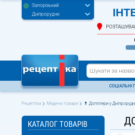
Запорізький
ІНТ
Дніпрорудне
РОЗТАШУВА
СОЦІАЛЬНІ 
Рецептіка
Медичні товари
💊 Допплери у Дніпроруд
Д
КАТАЛОГ ТОВАРІВ