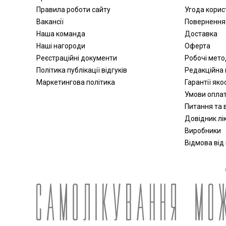
колясок
Правила роботи сайту
Угода корис
Медичні матраци
Вакансії
Повернення
Аплікатори Ляпко
Наша команда
Доставка
Наші нагороди
Оферта
Лампи
Реєстраційні документи
Робочі мет
Знезараження і кварцування
Політика публікації відгуків
Редакційна 
Дарсонвалі
Маркетингова політика
Гарантії яко
Магнітотерапія
Умови опла
Рециркулятори
Питання та в
Алкотестери (алкометри)
Довідник лік
Фізіотерапія
Виробники
Апарати для електротерапії
Відмова від
Активатори води
Апарати для обличчя
Віброакустичні апарати
Партнерська програма
дозиметри
Стерилізація