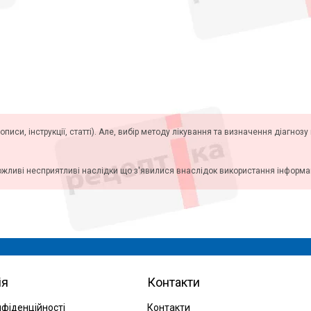
описи, інструкції, статті). Але, вибір методу лікування та визначення діагноз
ожливі несприятливі наслідки що з'явилися внаслідок використання інформаці
ія
Контакти
нфіденційності
Контакти