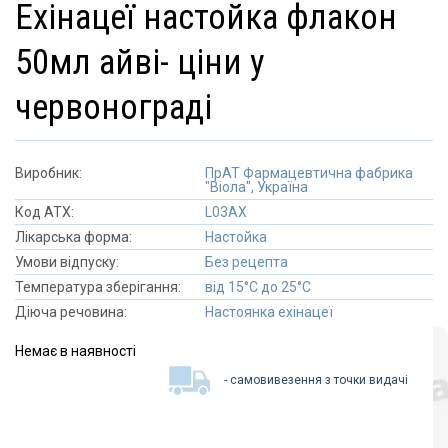
ехінацеї настойка флакон
50мл айві- ціни у
червонограді
Виробник:
ПрАТ Фармацевтична фабрика
"Віола", Україна
Код АТХ:
L03AX
Лікарська форма:
Настойка
Умови відпуску:
Без рецепта
Температура зберігання:
від 15°C до 25°C
Діюча речовина:
Настоянка ехінацеї
Немає в наявності
- самовивезення з точки видачі