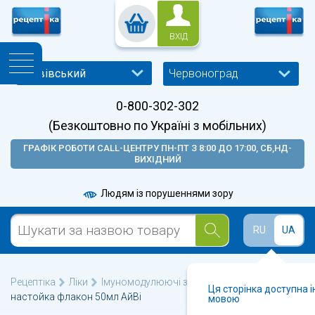
ВХІД
Червоноград
0-800-302-302
(Безкоштовно по Україні з мобільних)
ГРАФІК РОБОТИ CALL-ЦЕНТРУ ПН-ПТ З 8:00 ДО 17:00, СБ,НД-
ВИХІДНИЙ
Людям із порушеннями зору
RU
UA
Рецептіка
Ліки
Імуномодулюючі засоби
Ехінацеї
Ця сторінка доступна 
настойка флакон 50мл АйВі
мовою