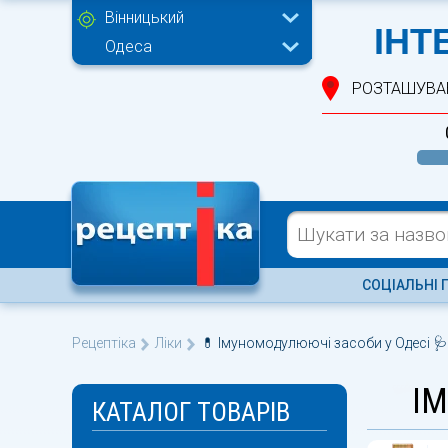
Вінницький
ІНТ
Одеса
РОЗТАШУВА
СОЦІАЛЬНІ 
Рецептіка
Ліки
💊 Імуномодулюючі засоби у Одесі 🩺
І
КАТАЛОГ ТОВАРІВ