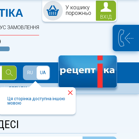
У кошику
ПТЕКА
ТІКА
порожньо
ВХІД
ТУС ЗАМОВЛЕННЯ
)
Й
RU
UA
БРЕНДИ
Ця сторінка доступна іншою
мовою
ДЕСІ