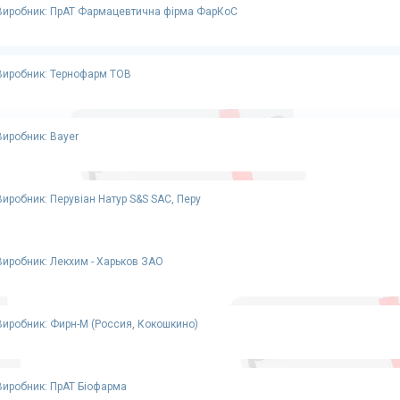
Виробник: ПрАТ Фармацевтична фірма ФарКоС
Виробник: Тернофарм ТОВ
Виробник: Bayer
Виробник: Перувіан Натур S&S SAC, Перу
Виробник: Лекхим - Харьков ЗАО
Виробник: Фирн-М (Россия, Кокошкино)
Виробник: ПрАТ Біофарма