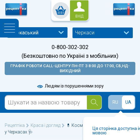
ВХІД
Черкаси
0-800-302-302
(Безкоштовно по Україні з мобільних)
ГРАФІК РОБОТИ CALL-ЦЕНТРУ ПН-ПТ З 8:00 ДО 17:00, СБ,НД-
ВИХІДНИЙ
Людям із порушеннями зору
RU
UA
Рецептіка
Краса і догляд
💊 Косметика для жіночої гігієни
Ця сторінка доступна 
у Черкасах 🩺
мовою