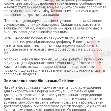
Косметичні засоби розроблені з урахуванням особливостей
жіночих статевих органів, тому не сушать слизову оболонку та
ефективно очищають шкіру. Кожна з них призначена для
вирішення конкретного завдання.
Пінка – має дезодоруючий ефект, усуває неприємний запах,
усуває ризик появи дисбактеріозу. Склади випускаються в
тюбиках по 150 мл, мають приємний аромат зеленого чаю з
акацією, лавандою з шавлією та іншими.
Гель – дозволяє позбавитися сухості шкіри, нейтралізує
запальні процеси, відновлює мікрофлору. В нас ви можете
купити гель для інтимної гігієни від відомих виробників. Він
випускається в упаковці різної форми об'ємом від 5 г до 300
мл.
Молочко – ефективно пом'якшує шкіру, робить її пружнішою,
підходить для щоденного застосування. Ціна такого кошту в
Києві та інших містах не відрізняється від вартості іншої
продукції, що дозволить забезпечити догляд ніжних місць та
заощадити бюджет.
Замовлення засобів інтимної гігієни
На сайті Receptika.ua ви можете купити прокладки щоденні,
для використання в період менструації, косметику для
догляду та ефективного захисту внутрішнього середовища
делікатної області. Всі представлені кошти можна оплатити
зручним способом на сайті, забрати самовивіз або замовити
доставку додому. Ми пропонуємо купити продукцію у Києві чи
будь-якому іншому місті нашої країни. Усі препарати