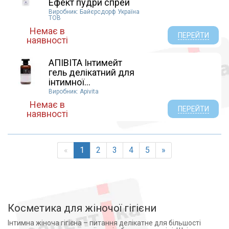
Ефект пудри спрей
150мл
Виробник: Байєрсдорф Україна
ТОВ
Немає в
ПЕРЕЙТИ
наявності
АПІВІТА Інтимейт
гель делікатний для
інтимної...
Виробник: Apivita
Немає в
ПЕРЕЙТИ
наявності
«
1
2
3
4
5
»
Косметика для жіночої гігієни
Інтимна жіноча гігієна – питання делікатне для більшості