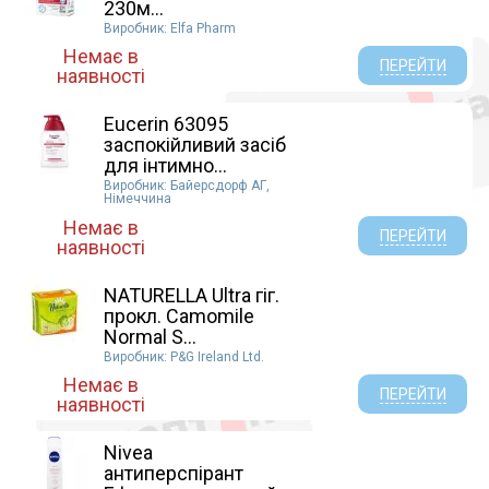
230м...
Виробник: Elfa Pharm
Немає в
ПЕРЕЙТИ
наявності
Eucerin 63095
заспокійливий засіб
для інтимно...
Виробник: Байерсдорф АГ,
Німеччина
Немає в
ПЕРЕЙТИ
наявності
NATURELLA Ultra гіг.
прокл. Camomile
Normal S...
Виробник: P&G Ireland Ltd.
Немає в
ПЕРЕЙТИ
наявності
Nivea
антиперспірант