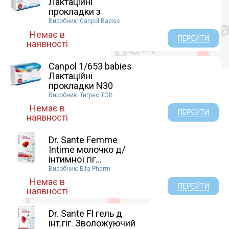
Лактаційні
прокладки з
самоклеюч...
Виробник: Canpol Babies
Немає в
ПЕРЕЙТИ
наявності
Canpol 1/653 babies
Лактаційні
прокладки N30
Виробник: Тигрес ТОВ
Немає в
ПЕРЕЙТИ
наявності
Dr. Sante Femme
Intime молочко д/
інтимної гіг...
Виробник: Elfa Pharm
Немає в
ПЕРЕЙТИ
наявності
Dr. Sante FI гель д
інт.гіг. Зволожуючий