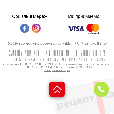
Соціальні мережі
Ми приймаємо
© 2026 Всеукраїнська мережа аптек "РЕЦЕПТІКА". Україна м. Дніпро
Ліцензія видана ГІ ККЛС АЕ №194176 від 20.05.2014 р Товариство з обмеженою відповідальністю
"І.К.ВЕЛ" код ЄДРПОУ 36439904. Дата реєстрації 12.03.2009 р
Всі ліцензії партнерів