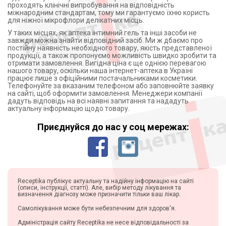
проходять клінічні випробування на відповідність
міжнародним стандартам, тому ми гарантуємо їхню користь
для ніжної мікрофлори делікатних місць.
У таких місцях, як аптека інтимний гель та інші засоби не
завжди можна знайти відповідний засіб. Ми ж дбаємо про
постійну наявність необхідного товару, якість представленої
продукції, а також пропонуємо можливість швидко зробити та
отримати замовлення. Вигідна ціна є ще однією перевагою
нашого товару, оскільки наша інтернет-аптека в Україні
працює лише з офіційними постачальниками косметики.
Телефонуйте за вказаним телефоном або заповнюйте заявку
на сайті, щоб оформити замовлення. Менеджери компанії
дадуть відповідь на всі наявні запитання та нададуть
актуальну інформацію щодо товару.
Приєднуйся до нас у соц мережах:
Receptika публікує актуальну та надійну інформацію на сайті
(описи, інструкції, статті). Але, вибір методу лікування та
визначення діагнозу може призначити тільки ваш лікар.
Самолікування може бути небезпечним для здоров'я.
Адміністрація сайту Receptika не несе відповідальності за