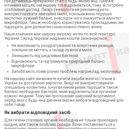
представниць прекрасної статі у будь-якому віці. Шкіра в
інтимних місцях і на іншому тілі відрізняється, тому їй потрібен
особливий догляд. Лікарі-гінекологи не рекомендують
використовувати звичайне мило, оскільки воно порушує
кислотно-лужний баланс, унаслідок чого знижується імунітет
мікрофлори. Також необхідно користуватись прокладками, які
підходять для делікатної зони кожної певної жінки.
Наша компанія має широку мережу аптек по всій території
України. Серед переваг наданих коштів зазначається:
Не викликають роздратування та алергічних реакцій,
оскільки не містять у складі лужного мила.
Захищають від шкідливих бактерій.
Відновлюють та підтримують природний баланс
мікрофлори.
Запобігають появі різних проблем, наприклад, молочниці.
На нашому сайті ви можете купити засоби жіночої гігієни в
Україні за доступною вартістю. Якщо не використовувати
спеціальну косметику, існує великий ризик порушити також
баланс необхідних бактерій, який відрізняється в організмі
кожної людини. Тому ми пропонуємо широкий асортимент,
серед якого будь-яка дівчина зможе вибрати відповідний для
себе товар.
Як вибрати відповідний засіб
Для гігієни статевих органів необхідна не тільки прокладка
щодня, але також особливі склади. Вони поставляються у
формі гелю, пінки, молочка, зручні та прості у використанні.