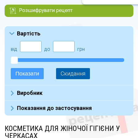
Розшифрувати рецепт
Вартість
від
до
грн
Скидання
Показати
Виробник
СТИКС (1)
Показання до застосування
BIODERMA (1)
Apivita (4)
КОСМЕТИКА ДЛЯ ЖІНОЧОЇ ГІГІЄНИ У
Ключі Здоров`я ТОВ (11)
ЧЕРКАСАХ
Canpol Babies (2)