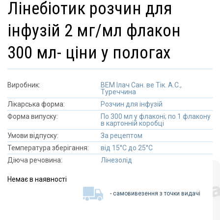
лінебіотик розчин для
інфузій 2 мг/мл флакон
300 мл- ціни у пологах
Виробник:
ВЕМ Ілач Сан. ве Тік. А.С.,
Туреччина
Лікарська форма:
Розчин для інфузій
Форма випуску:
По 300 мл у флаконі; по 1 флакону
в картонній коробці
Умови відпуску:
За рецептом
Температура зберігання:
від 15°C до 25°C
Діюча речовина:
Лінезолід
Немає в наявності
- самовивезення з точки видачі