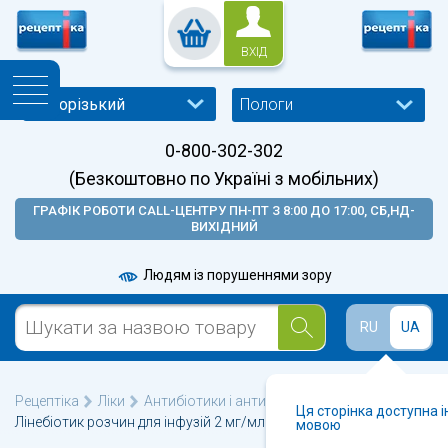
ВХІД
Пологи
0-800-302-302
(Безкоштовно по Україні з мобільних)
ГРАФІК РОБОТИ CALL-ЦЕНТРУ ПН-ПТ З 8:00 ДО 17:00, СБ,НД-
ВИХІДНИЙ
Людям із порушеннями зору
RU
UA
Рецептіка
Ліки
Антибіотики і антибактеріальні
Ця сторінка доступна 
Лінебіотик розчин для інфузій 2 мг/мл флакон 300 мл
мовою