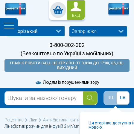
ВХІД
Запоріжжя
0-800-302-302
(Безкоштовно по Україні з мобільних)
ГРАФІК РОБОТИ CALL-ЦЕНТРУ ПН-ПТ З 8:00 ДО 17:00, СБ,НД-
ВИХІДНИЙ
Людям із порушеннями зору
RU
UA
Рецептіка
Ліки
Антибіотики і антибактеріальні
Ця сторінка доступна 
Лінебіотик розчин для інфузій 2 мг/мл флакон 300 мл
мовою