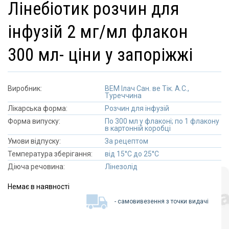
лінебіотик розчин для
інфузій 2 мг/мл флакон
300 мл- ціни у запоріжжі
Виробник:
ВЕМ Ілач Сан. ве Тік. А.С.,
Туреччина
Лікарська форма:
Розчин для інфузій
Форма випуску:
По 300 мл у флаконі; по 1 флакону
в картонній коробці
Умови відпуску:
За рецептом
Температура зберігання:
від 15°C до 25°C
Діюча речовина:
Лінезолід
Немає в наявності
- самовивезення з точки видачі