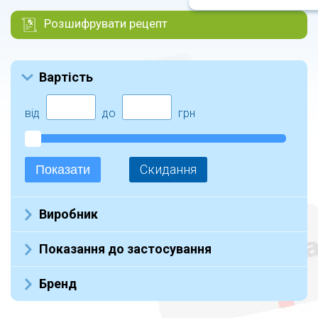
Розшифрувати рецепт
Вартість
від
до
грн
Скидання
Показати
Виробник
Не указан (3)
Показання до застосування
Бренд