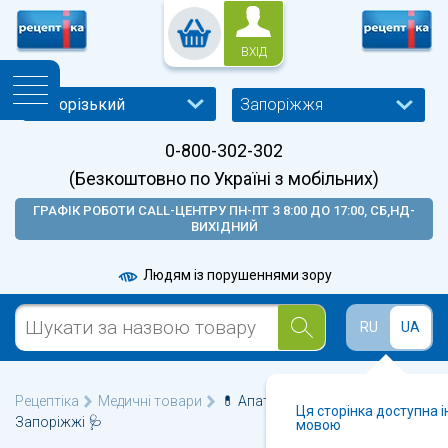
ВХІД
Запоріжжя
0-800-302-302
(Безкоштовно по Україні з мобільних)
ГРАФІК РОБОТИ CALL-ЦЕНТРУ ПН-ПТ З 8:00 ДО 17:00, СБ,НД-
ВИХІДНИЙ
Людям із порушеннями зору
RU
UA
Рецептіка
Медичні товари
💊 Апатари Самоздрав у
Ця сторінка доступна 
Запоріжжі 🩺
мовою