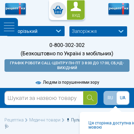
ВХІД
Запоріжжя
0-800-302-302
(Безкоштовно по Україні з мобільних)
ГРАФІК РОБОТИ CALL-ЦЕНТРУ ПН-ПТ З 8:00 ДО 17:00, СБ,НД-
ВИХІДНИЙ
Людям із порушеннями зору
RU
UA
Рецептіка
Медичні товари
💊 Пульсоксиметри у Запоріжжі
Ця сторінка доступна 
🩺
мовою