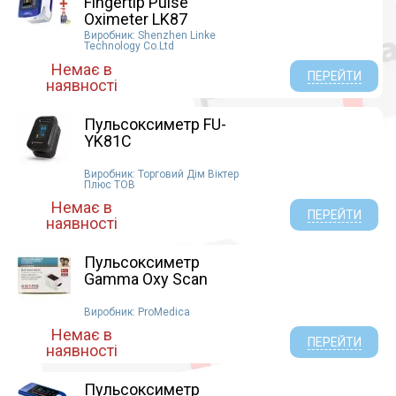
Fingertip Pulse
Oximeter LK87
Виробник: Shenzhen Linke
Technology Co.Ltd
Немає в
ПЕРЕЙТИ
наявності
Пульсоксиметр FU-
YK81C
Виробник: Торговий Дім Віктер
Плюс ТОВ
Немає в
ПЕРЕЙТИ
наявності
Пульсоксиметр
Gamma Oxy Scan
Виробник: ProMedica
Немає в
ПЕРЕЙТИ
наявності
Пульсоксиметр