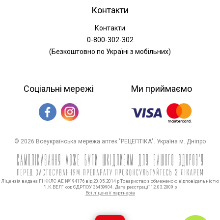
Контакти
Контакти
0-800-302-302
(Безкоштовно по Україні з мобільних)
Соціальні мережі
Ми приймаємо
© 2026 Всеукраїнська мережа аптек "РЕЦЕПТІКА". Україна м. Дніпро
Ліцензія видана ГІ ККЛС АЕ №194176 від 20.05.2014 р Товариство з обмеженою відповідальністю
"І.К.ВЕЛ" код ЄДРПОУ 36439904. Дата реєстрації 12.03.2009 р
Всі ліцензії партнерів