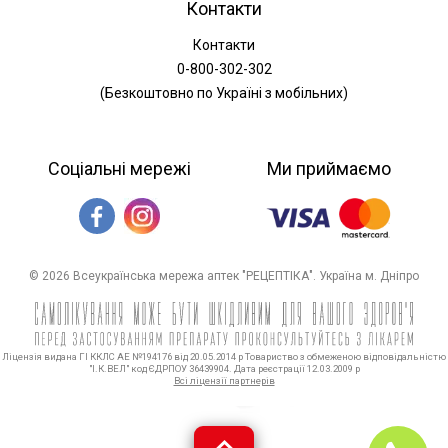
Контакти
Контакти
0-800-302-302
(Безкоштовно по Україні з мобільних)
Соціальні мережі
Ми приймаємо
© 2026 Всеукраїнська мережа аптек "РЕЦЕПТІКА". Україна м. Дніпро
Ліцензія видана ГІ ККЛС АЕ №194176 від 20.05.2014 р Товариство з обмеженою відповідальністю
"І.К.ВЕЛ" код ЄДРПОУ 36439904. Дата реєстрації 12.03.2009 р
Всі ліцензії партнерів