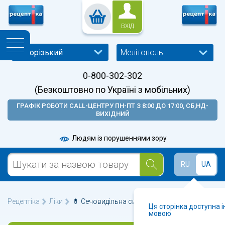
ВХІД
Мелітополь
0-800-302-302
(Безкоштовно по Україні з мобільних)
ГРАФІК РОБОТИ CALL-ЦЕНТРУ ПН-ПТ З 8:00 ДО 17:00, СБ,НД-
ВИХІДНИЙ
Людям із порушеннями зору
RU
UA
Рецептіка
Ліки
💊 Сечовидільна система у Мелітополі 🩺
Ця сторінка доступна 
мовою