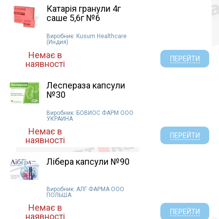
Катарія гранули 4г
саше 5,6г №6
Виробник: Kusum Healthcare
(Индия)
Немає в
ПЕРЕЙТИ
наявності
Леспераза капсули
№30
Виробник: БОВИОС ФАРМ ООО
УКРАИНА
Немає в
ПЕРЕЙТИ
наявності
Лібера капсули №90
Виробник: АЛГ ФАРМА ООО
ПОЛЬША
Немає в
ПЕРЕЙТИ
наявності