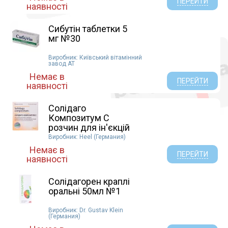
ПЕРЕЙТИ
наявності
Сибутін таблетки 5
мг №30
Виробник: Київський вітамінний
завод АТ
Немає в
ПЕРЕЙТИ
наявності
Солідаго
Композитум С
розчин для ін'єкцій
амп...
Виробник: Heel (Германия)
Немає в
ПЕРЕЙТИ
наявності
Солідагорен краплі
оральні 50мл №1
Виробник: Dr. Gustav Klein
(Германия)