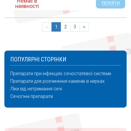
Немає в
ПЕРЕЙТИ
наявності
«
1
2
3
»
ПОПУЛЯРНІ СТОРІНКИ
Препарати при інфекціях сечостатевої системи
Препарати для розчинення каменів в нирках
Ліки від нетримання сечі
Сечогінні препарати