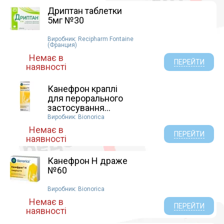
Экстракт плодов якорцев стелющихся (1)
Дриптан таблетки
Экстракт спорыша (1)
5мг №30
Экстракт тысячелистника (1)
Виробник: Recipharm Fontaine
Экстракт хвоща полевого (2)
(Франция)
Ялицева олія (2)
Немає в
ПЕРЕЙТИ
наявності
Канефрон краплі
для перорального
застосування...
Виробник: Bionorica
Немає в
ПЕРЕЙТИ
наявності
Канефрон Н драже
№60
Виробник: Bionorica
Немає в
ПЕРЕЙТИ
наявності