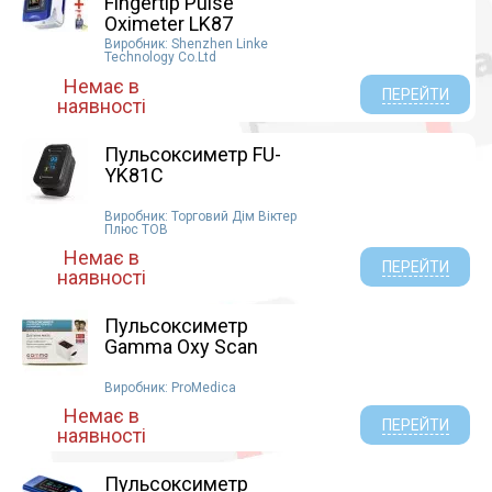
Fingertip Pulse
Oximeter LK87
Виробник: Shenzhen Linke
Technology Co.Ltd
Немає в
ПЕРЕЙТИ
наявності
Пульсоксиметр FU-
YK81C
Виробник: Торговий Дім Віктер
Плюс ТОВ
Немає в
ПЕРЕЙТИ
наявності
Пульсоксиметр
Gamma Oxy Scan
Виробник: ProMedica
Немає в
ПЕРЕЙТИ
наявності
Пульсоксиметр