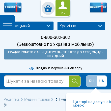
ВХІД
Кремінна
0-800-302-302
(Безкоштовно по Україні з мобільних)
ГРАФІК РОБОТИ CALL-ЦЕНТРУ ПН-ПТ З 8:00 ДО 17:00, СБ,НД-
ВИХІДНИЙ
Людям із порушеннями зору
RU
UA
Рецептіка
Медичні товари
💊 Пульсоксиметри у Кремінній
Ця сторінка доступна 
🩺
мовою