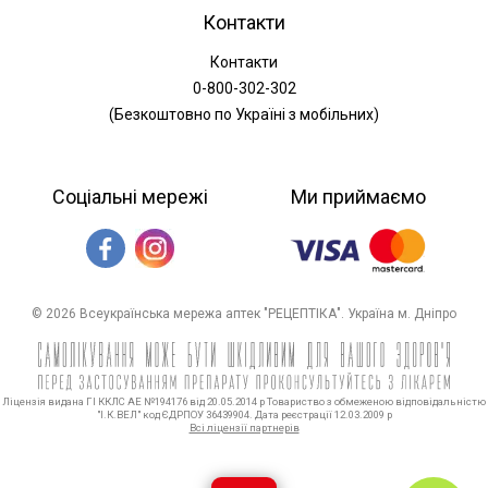
Контакти
Контакти
0-800-302-302
(Безкоштовно по Україні з мобільних)
Соціальні мережі
Ми приймаємо
© 2026 Всеукраїнська мережа аптек "РЕЦЕПТІКА". Україна м. Дніпро
Ліцензія видана ГІ ККЛС АЕ №194176 від 20.05.2014 р Товариство з обмеженою відповідальністю
"І.К.ВЕЛ" код ЄДРПОУ 36439904. Дата реєстрації 12.03.2009 р
Всі ліцензії партнерів