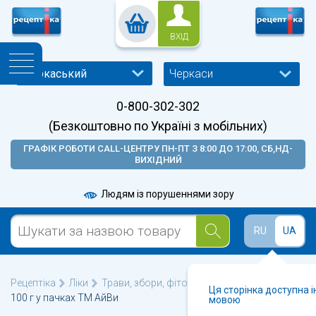
ВХІД
Черкаси
0-800-302-302
(Безкоштовно по Україні з мобільних)
ГРАФІК РОБОТИ CALL-ЦЕНТРУ ПН-ПТ З 8:00 ДО 17:00, СБ,НД-
ВИХІДНИЙ
Людям із порушеннями зору
RU
UA
Рецептіка
Ліки
Трави, збори, фіточаї
Розторопші плоди
Ця сторінка доступна 
100 г у пачках ТМ АйВи
мовою