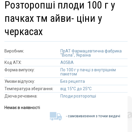
розторопші плоди 100 г у
пачках тм айви- ціни у
черкасах
Виробник:
ПрАТ Фармацевтична фабрика
"Віола", Україна
Код АТХ:
A05BA
Форма випуску:
По 100 г у пачці з внутрішнім
пакетом
Умови відпуску:
Без рецепта
Температура зберігання:
від 15°C до 25°C
Діюча речовина:
Плоди розторопші
Немає в наявності
- самовивезення з точки видачі