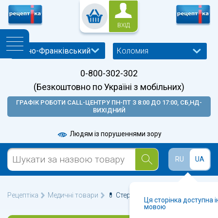
ВХІД
Коломия
0-800-302-302
(Безкоштовно по Україні з мобільних)
ГРАФІК РОБОТИ CALL-ЦЕНТРУ ПН-ПТ З 8:00 ДО 17:00, СБ,НД-
ВИХІДНИЙ
Людям із порушеннями зору
RU
UA
Рецептіка
Медичні товари
💊 Стерилізація у Коломиї 🩺
Ця сторінка доступна 
мовою