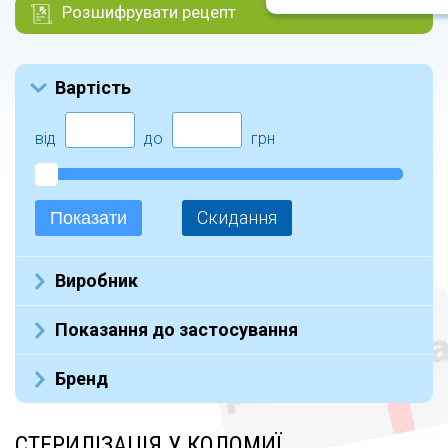
Розшифрувати рецепт
Вартість
від
до
грн
Скидання
Показати
Виробник
Не указан (4)
Показання до застосування
ТОВ НВП Вілан (5)
Хірургічні антисептики (3)
Бренд
Шкірні антисептики (1)
антисептики для рук (3)
СТЕРИЛІЗАЦІЯ У КОЛОМИЇ