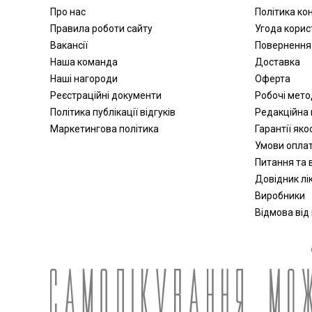
Про нас
Політика ко
Активатори води
Правила роботи сайту
Угода корис
Апарати для обличчя
Вакансії
Повернення
Віброакустичні апарати
Наша команда
Доставка
Партнерська програма
Наші нагороди
Оферта
дозиметри
Реєстраційні документи
Робочі мет
Стерилізація
Політика публікації відгуків
Редакційна 
Апатари Самоздрав
Маркетингова політика
Гарантії яко
Центрифуги
Умови опла
Допплери
Питання та в
Аспіратори
Довідник лік
Виробники
Слухові апарати
Відмова від
Косметичні прилади
Пульсоксиметри
Іригатори
Офтальмологічні вироби