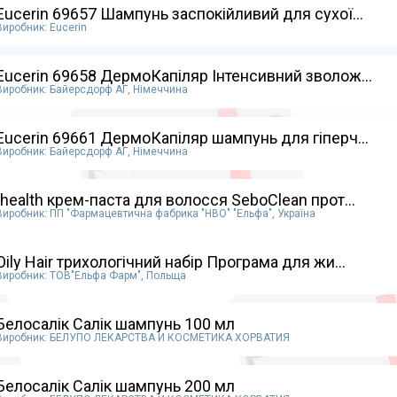
Eucerin 69657 Шампунь заспокійливий для сухої...
Виробник: Eucerin
Eucerin 69658 ДермоКапіляр Інтенсивний зволож...
Виробник: Байерсдорф АГ, Німеччина
Eucerin 69661 ДермоКапіляр шампунь для гіперч...
Виробник: Байерсдорф АГ, Німеччина
Ihealth крем-паста для волосся SeboClean прот...
Виробник: ПП "Фармацевтична фабрика "НВО" "Ельфа", Україна
Oily Hair трихологічний набір Програма для жи...
Виробник: ТОВ"Ельфа Фарм", Польща
Белосалік Салік шампунь 100 мл
Виробник: БЕЛУПО ЛЕКАРСТВА И КОСМЕТИКА ХОРВАТИЯ
Белосалік Салік шампунь 200 мл