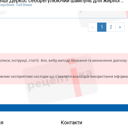
Віші Деркос себорегулюючий шампунь для жирног...
Виробник: Лаб.Виши
«
1
2
»
описи, інструкції, статті). Але, вибір методу лікування та визначення діагноз
ожливі несприятливі наслідки що з'явилися внаслідок використання інформаці
ія
Контакти