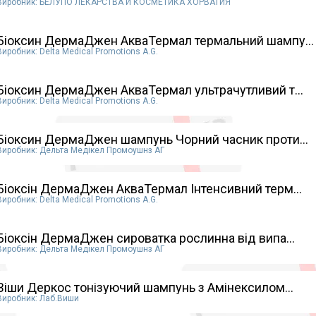
Виробник: БЕЛУПО ЛЕКАРСТВА И КОСМЕТИКА ХОРВАТИЯ
Біоксин ДермаДжен АкваТермал термальний шампу...
Виробник: Delta Medical Promotions A.G.
Біоксин ДермаДжен АкваТермал ультрачутливий т...
Виробник: Delta Medical Promotions A.G.
Біоксин ДермаДжен шампунь Чорний часник проти...
Виробник: Дельта Медікел Промоушнз АГ
Біоксін ДермаДжен АкваТермал Інтенсивний терм...
Виробник: Delta Medical Promotions A.G.
Біоксін ДермаДжен сироватка рослинна від випа...
Виробник: Дельта Медікел Промоушнз АГ
Віши Деркос тонізуючий шампунь з Амінексилом...
Виробник: Лаб.Виши