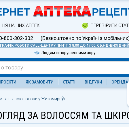
А
ЕРНЕТ
РЕЦЕП
ННЯ НАШИХ АПТЕК
ПЕРЕВІРИТИ СТА
0-800-302-302
(Безкоштовно по Україні з мобільних
ГРАФІК РОБОТИ CALL-ЦЕНТРУ ПН-ПТ З 8:00 ДО 17:00, СБ,НД-ВИХІДНИ
Людям із порушеннями зору
ПРОЕКТИ
ЯК ЗАМОВИТИ
СТАТТІ
ВІДГУКИ
ОРЕНДА
м та шкірою голови у Житомирі 🩺
ОГЛЯД ЗА ВОЛОССЯМ ТА ШКІР