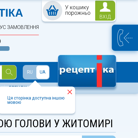
У кошику
ПТЕКА
ТІКА
порожньо
ВХІД
ТУС ЗАМОВЛЕННЯ
)
Й
RU
UA
БРЕНДИ
Ця сторінка доступна іншою
мовою
ОЮ ГОЛОВИ У ЖИТОМИРІ