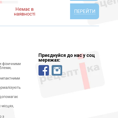
Немає в
ПЕРЕЙТИ
наявності
Приєднуйся до нас у соц
мережах:
и фізичними
облеми,
компактними
нормалізують
 допомагає
 місцях,
о з