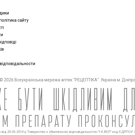
одики
політика сайту
сті
ти
ідповіді
ів
 відповідальности
© 2026 Всеукраїнська мережа аптек "РЕЦЕПТІКА". Україна м. Дніпр
від 20.05.2014 р Товариство з обмеженою відповідальністю "І.К.ВЕЛ" код ЄДРПОУ 36