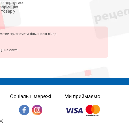
мо звернутися
інформацію
 товар у
у може призначити тільки ваш лікар.
ї на сайті.
Соціальні мережі
Ми приймаємо
х)