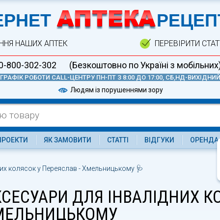
А
ЕРНЕТ
РЕЦЕП
ННЯ НАШИХ АПТЕК
ПЕРЕВІРИТИ СТА
0-800-302-302
(Безкоштовно по Україні з мобільних
ГРАФІК РОБОТИ CALL-ЦЕНТРУ ПН-ПТ З 8:00 ДО 17:00, СБ,НД-ВИХІДНИ
Людям із порушеннями зору
ПРОЕКТИ
ЯК ЗАМОВИТИ
СТАТТІ
ВІДГУКИ
ОРЕНДА
них колясок у Переяслав - Хмельницькому 🩺
СЕСУАРИ ДЛЯ ІНВАЛІДНИХ КО
МЕЛЬНИЦЬКОМУ