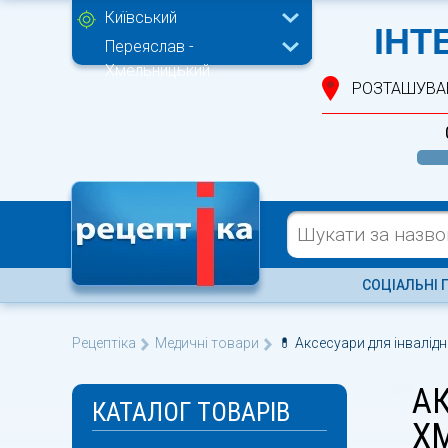
Київський
ІНТ
Переяслав -
Хмельницький
РОЗТАШУВА
СОЦІАЛЬНІ 
Рецептіка
Медичні товари
💊 Аксесуари для інвалід
АК
КАТАЛОГ ТОВАРІВ
Х