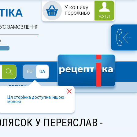
У кошику
ПТЕКА
ТІКА
порожньо
ВХІД
ТУС ЗАМОВЛЕННЯ
)
Й
RU
UA
БРЕНДИ
Ця сторінка доступна іншою
мовою
ЛЯСОК У ПЕРЕЯСЛАВ -