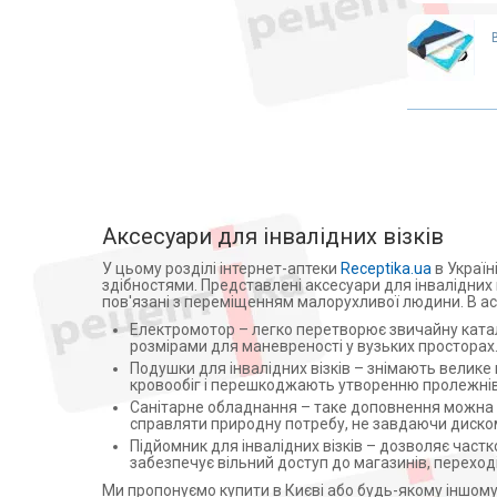
колясок
Медичні матраци
Аплікатори Ляпко
Лампи
Знезараження і кварцування
Дарсонвалі
Магнітотерапія
Рециркулятори
Аксесуари для інвалідних візків
Алкотестери (алкометри)
У цьому розділі інтернет-аптеки
Receptika.ua
в Україн
Фізіотерапія
здібностями. Представлені аксесуари для інвалідних
пов'язані з переміщенням малорухливої людини. В ас
Апарати для електротерапії
Електромотор – легко перетворює звичайну катал
Активатори води
розмірами для маневреності у вузьких просторах
Подушки для інвалідних візків – знімають велике
Апарати для обличчя
кровообіг і перешкоджають утворенню пролежнів
Віброакустичні апарати
Санітарне обладнання – таке доповнення можна к
справляти природну потребу, не завдаючи диско
Партнерська програма
Підйомник для інвалідних візків – дозволяє частк
дозиметри
забезпечує вільний доступ до магазинів, переході
Стерилізація
Ми пропонуємо купити в Києві або будь-якому іншому