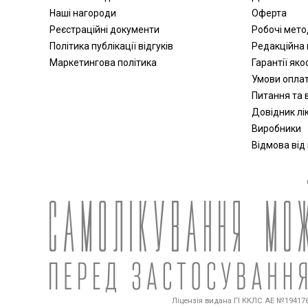
Наші нагороди
Оферта
Реєстраційні документи
Робочі мет
Політика публікації відгуків
Редакційна 
Маркетингова політика
Гарантії яко
Умови опла
Питання та в
Довідник лік
Виробники
Відмова від
Ліцензія видана ГІ ККЛС АЕ №194176 