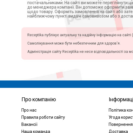
постачальниками. На сайті ви можете переглянути ці
Апатари Самоздрав
до менеджера компанії. Він допоможе оформити заявк
щодо товару. Оформіть замовлення на сайті або зат
Центрифуги
найближчому пункті видачі самовивозом або з дост
Допплери
Аспіратори
Receptika публікує актуальну та надійну інформацію на сайті (
Слухові апарати
Самолікування може бути небезпечним для здоров'я.
Косметичні прилади
Пульсоксиметри
Адміністрація сайту Receptika не несе відповідальності за м
Іригатори
Офтальмологічні вироби
Про компанію
Інформац
Про нас
Політика ко
Правила роботи сайту
Угода корис
Вакансії
Повернення
Наша команда
Доставка