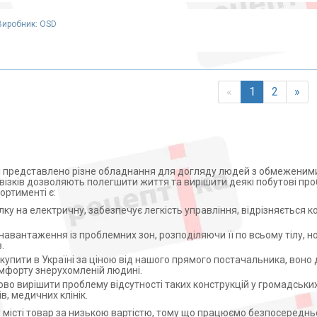
Виробник: OSD
«
1
2
»
і представлено різне обладнання для догляду людей з обмеженим
 візків дозволяють полегшити життя та вирішити деякі побутові пр
ортименті є:
ку на електричну, забезпечує легкість управління, відрізняється 
.
 навантаження із проблемних зон, розподіляючи її по всьому тілу, 
.
упити в Україні за ціною від нашого прямого постачальника, воно
мфорту знерухомленій людині.
ово вирішити проблему відсутності таких конструкцій у громадських
в, медичних клінік.
 місті товар за низькою вартістю, тому що працюємо безпосереднь