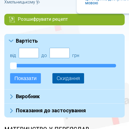
Хмельницькому 🩺
мовою
Розшифрувати рецепт
Вартість
від
до
грн
Скидання
Показати
Виробник
TEVA (13)
Показання до застосування
BEURER (2)
OVO (1)
при беременности (1)