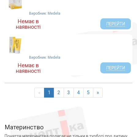
Виробник: Medela
Немає в
ПЕРЕЙТИ
наявності
Виробник: Medela
Немає в
ПЕРЕЙТИ
наявності
«
1
2
3
4
5
»
Материнство
Поняття материнства полягає не тільки в турботі про дитину,