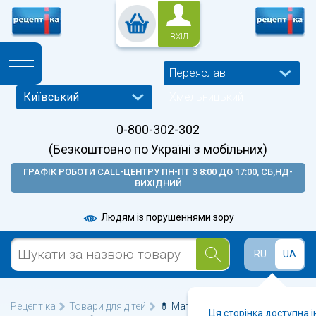
ВХІД
Переяслав -
Хмельницький
0-800-302-302
(Безкоштовно по Україні з мобільних)
ГРАФІК РОБОТИ CALL-ЦЕНТРУ ПН-ПТ З 8:00 ДО 17:00, СБ,НД-
ВИХІДНИЙ
Людям із порушеннями зору
RU
UA
Рецептіка
Товари для дітей
💊 Материнство у Переяслав -
Ця сторінка доступна 