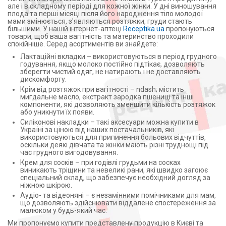
але і в складному періоді для кожної жінки. У дні виношування
плода та перші місяці після його народження тіло молодої
мами змінюється, з'являються розтяжки, груди стають
більшими. У нашій інтернет-аптеці
Receptika.ua
пропонуються
товари, щоб ваша вагітність та материнство проходили
спокійніше. Серед асортиментів ви знайдете:
Лактаційні вкладки – використовуються в період грудного
годування, якщо молоко постійно підтікає, дозволяють
зберегти чистий одяг, не натирають і не доставляють
дискомфорту.
Крім від розтяжок при вагітності – ndash; містить
мигдальне масло, екстракт зародка пшениці та інші
компоненти, які дозволяють зменшити кількість розтяжок
або уникнути їх появи.
Силіконові накладки – такі аксесуари можна купити в
Україні за ціною від наших постачальників, які
використовуються для припинення больових відчуттів,
оскільки деякі дівчата та жінки мають різні труднощі під
час грудного вигодовування.
Крем для сосків – при годівлі грудьми на сосках
виникають тріщини та невеликі рани, які швидко загоює
спеціальний склад, що забезпечує необхідний догляд за
ніжною шкірою.
Аудіо- та відеоняні – є незамінними помічниками для мам,
що дозволяють здійснювати віддалене спостереження за
малюком у будь-який час.
Ми пропонуємо купити представлену продукцію в Києві та