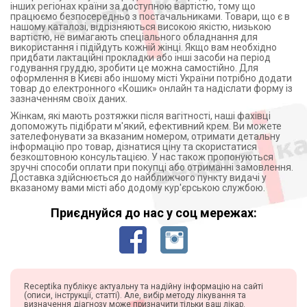
інших регіонах країни за доступною вартістю, тому що
працюємо безпосередньо з постачальниками. Товари, що є в
нашому каталозі, відрізняються високою якістю, низькою
вартістю, не вимагають спеціального обладнання для
використання і підійдуть кожній жінці. Якщо вам необхідно
придбати лактаційні прокладки або інші засоби на період
годування груддю, зробити це можна самостійно. Для
оформлення в Києві або іншому місті України потрібно додати
товар до електронного «Кошик» онлайн та надіслати форму із
зазначенням своїх даних.
Жінкам, які мають розтяжки після вагітності, наші фахівці
допоможуть підібрати м'який, ефективний крем. Ви можете
зателефонувати за вказаним номером, отримати детальну
інформацію про товар, дізнатися ціну та скористатися
безкоштовною консультацією. У нас також пропонуються
зручні способи оплати при покупці або отриманні замовлення.
Доставка здійснюється до найближчого пункту видачі у
вказаному вами місті або додому кур'єрською службою.
Приєднуйся до нас у соц мережах:
Receptika публікує актуальну та надійну інформацію на сайті
(описи, інструкції, статті). Але, вибір методу лікування та
визначення діагнозу може призначити тільки ваш лікар.