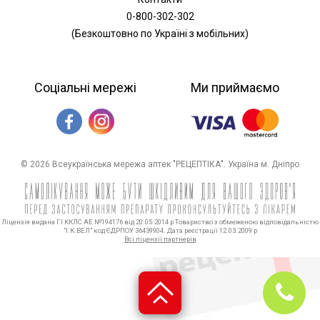
0-800-302-302
(Безкоштовно по Україні з мобільних)
Соціальні мережі
Ми приймаємо
© 2026 Всеукраїнська мережа аптек "РЕЦЕПТІКА". Україна м. Дніпро
Ліцензія видана ГІ ККЛС АЕ №194176 від 20.05.2014 р Товариство з обмеженою відповідальністю
"І.К.ВЕЛ" код ЄДРПОУ 36439904. Дата реєстрації 12.03.2009 р
Всі ліцензії партнерів