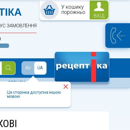
У кошику
ПТЕКА
ТІКА
порожньо
ВХІД
ТУС ЗАМОВЛЕННЯ
)
Й
RU
UA
БРЕНДИ
Ця сторінка доступна іншою
мовою
КОВІ