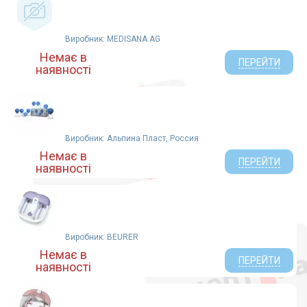
Не указан (22)
Jiangsu (1)
Виробник: MEDISANA AG
БЕЛЕМА ТРЕЙД УКРАИНА (1)
Немає в
Чудесник (1)
ПЕРЕЙТИ
наявності
Мандриченко (1)
МедХаус (4)
Дороф ЧП г.Днепропетровск (1)
Мирта Парафармацевтика Мандрыченко (2)
Виробник: Альпина Пласт, Россия
Air (2)
Немає в
Селком ЛТД ТОВ (1)
ПЕРЕЙТИ
наявності
Дорофеев ЧП (1)
Киевгума (1)
ЧП Дорофеев (Украина) (1)
Виробник: BEURER
Немає в
ПЕРЕЙТИ
наявності