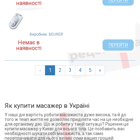
наявності
Виробник: BEURER
Немає в
ПЕРЕЙТИ
наявності
«
1
2
3
4
5
»
Як купити масажер в Україні
У наші дні вартість роботи масажиста дуже висока, та й до
того ж темп життя не дозволяє приділяти час на це необхідне
для організму дію. Що ж робити у такій ситуації? Рішення це
купити масажер у Києві для всього тіла. Це позбавить вас
необхідності шукати собі масажиста, а так само
переплачувати для нього великі суми ваших грошей.