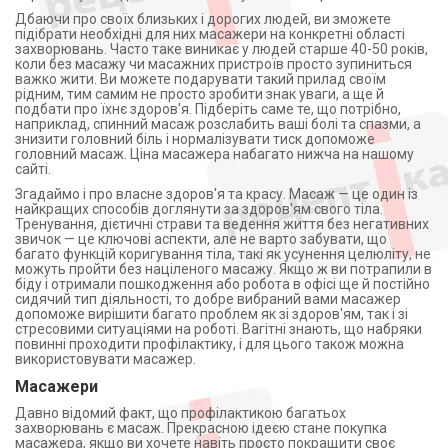
Дбаючи про своїх близьких і дорогих людей, ви зможете
підібрати необхідні для них масажери на конкретні області
захворювань. Часто таке виникає у людей старше 40-50 років,
коли без масажу чи масажних пристроїв просто зупиниться
важко жити. Ви можете подарувати такий прилад своїм
рідним, тим самим не просто зробити знак уваги, а ще й
подбати про їхнє здоров'я. Підберіть саме те, що потрібно,
наприклад, спинний масаж розслабить ваші болі та спазми, а
знизити головний біль і нормалізувати тиск допоможе
головний масаж. Ціна масажера набагато нижча на нашому
сайті.
Згадаймо і про власне здоров'я та красу. Масаж — це один із
найкращих способів доглянути за здоров'ям свого тіла.
Тренування, дієтичні страви та ведення життя без негативних
звичок — це ключові аспекти, але не варто забувати, що
багато функцій коригування тіла, такі як усунення целюліту, не
можуть пройти без націленого масажу. Якщо ж ви потрапили в
біду і отримали пошкодження або робота в офісі ще й постійно
сидячий тип діяльності, то добре вибраний вами масажер
допоможе вирішити багато проблем як зі здоров'ям, так і зі
стресовими ситуаціями на роботі. Вагітні знають, що набряки
повинні проходити профілактику, і для цього також можна
використовувати масажер.
Масажери
Давно відомий факт, що профілактикою багатьох
захворювань є масаж. Прекрасною ідеєю стане покупка
масажера, якщо ви хочете навіть просто покращити своє