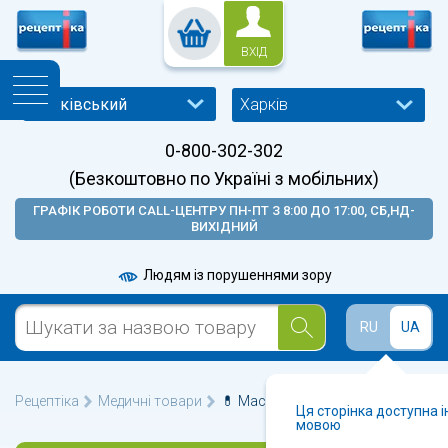
ВХІД
Харків
0-800-302-302
(Безкоштовно по Україні з мобільних)
ГРАФІК РОБОТИ CALL-ЦЕНТРУ ПН-ПТ З 8:00 ДО 17:00, СБ,НД-
ВИХІДНИЙ
Людям із порушеннями зору
RU
UA
Рецептіка
Медичні товари
💊 Масажери у Харкові 🩺
Ця сторінка доступна 
мовою