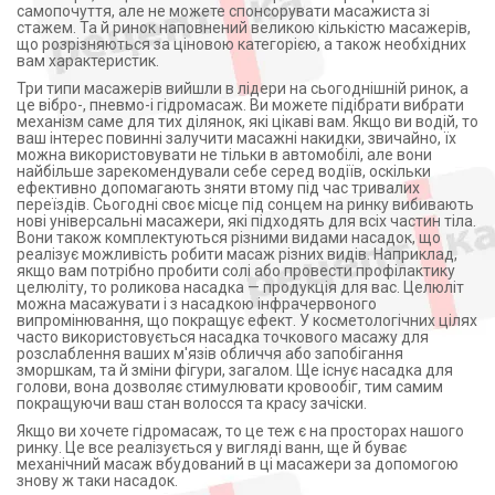
самопочуття, але не можете спонсорувати масажиста зі
стажем. Та й ринок наповнений великою кількістю масажерів,
що розрізняються за ціновою категорією, а також необхідних
вам характеристик.
Три типи масажерів вийшли в лідери на сьогоднішній ринок, а
це вібро-, пневмо-і гідромасаж. Ви можете підібрати вибрати
механізм саме для тих ділянок, які цікаві вам. Якщо ви водій, то
ваш інтерес повинні залучити масажні накидки, звичайно, їх
можна використовувати не тільки в автомобілі, але вони
найбільше зарекомендували себе серед водіїв, оскільки
ефективно допомагають зняти втому під час тривалих
переїздів. Сьогодні своє місце під сонцем на ринку вибивають
нові універсальні масажери, які підходять для всіх частин тіла.
Вони також комплектуються різними видами насадок, що
реалізує можливість робити масаж різних видів. Наприклад,
якщо вам потрібно пробити солі або провести профілактику
целюліту, то роликова насадка — продукція для вас. Целюліт
можна масажувати і з насадкою інфрачервоного
випромінювання, що покращує ефект. У косметологічних цілях
часто використовується насадка точкового масажу для
розслаблення ваших м'язів обличчя або запобігання
зморшкам, та й зміни фігури, загалом. Ще існує насадка для
голови, вона дозволяє стимулювати кровообіг, тим самим
покращуючи ваш стан волосся та красу зачіски.
Якщо ви хочете гідромасаж, то це теж є на просторах нашого
ринку. Це все реалізується у вигляді ванн, ще й буває
механічний масаж вбудований в ці масажери за допомогою
знову ж таки насадок.