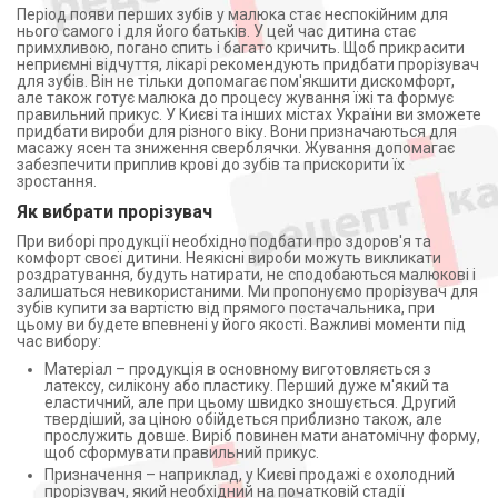
Період появи перших зубів у малюка стає неспокійним для
нього самого і для його батьків. У цей час дитина стає
примхливою, погано спить і багато кричить. Щоб прикрасити
неприємні відчуття, лікарі рекомендують придбати прорізувач
для зубів. Він не тільки допомагає пом'якшити дискомфорт,
але також готує малюка до процесу жування їжі та формує
правильний прикус. У Києві та інших містах України ви зможете
придбати вироби для різного віку. Вони призначаються для
масажу ясен та зниження сверблячки. Жування допомагає
забезпечити приплив крові до зубів та прискорити їх
зростання.
Як вибрати прорізувач
При виборі продукції необхідно подбати про здоров'я та
комфорт своєї дитини. Неякісні вироби можуть викликати
роздратування, будуть натирати, не сподобаються малюкові і
залишаться невикористаними. Ми пропонуємо прорізувач для
зубів купити за вартістю від прямого постачальника, при
цьому ви будете впевнені у його якості. Важливі моменти під
час вибору:
Матеріал – продукція в основному виготовляється з
латексу, силікону або пластику. Перший дуже м'який та
еластичний, але при цьому швидко зношується. Другий
твердіший, за ціною обійдеться приблизно також, але
прослужить довше. Виріб повинен мати анатомічну форму,
щоб сформувати правильний прикус.
Призначення – наприклад, у Києві продажі є охолодний
прорізувач, який необхідний на початковій стадії