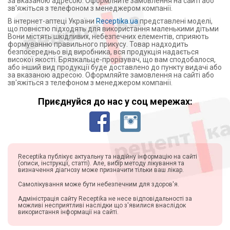
за вказаною адресою. Оформляйте замовлення на сайті або
зв'яжіться з телефоном з менеджером компанії.
В інтернет-аптеці України
Receptika.ua
представлені моделі,
що повністю підходять для використання маленькими дітьми
Вони містять шкідливих, небезпечних елементів, сприяють
формуванню правильного прикусу. Товар надходить
безпосередньо від виробника, вся продукція надається
високої якості. Брязкальце-прорізувач, що вам сподобалося,
або інший вид продукції буде доставлено до пункту видачі або
за вказаною адресою. Оформляйте замовлення на сайті або
зв'яжіться з телефоном з менеджером компанії.
Приєднуйся до нас у соц мережах:
Receptika публікує актуальну та надійну інформацію на сайті
(описи, інструкції, статті). Але, вибір методу лікування та
визначення діагнозу може призначити тільки ваш лікар.
Самолікування може бути небезпечним для здоров'я.
Адміністрація сайту Receptika не несе відповідальності за
можливі несприятливі наслідки що з'явилися внаслідок
використання інформації на сайті.