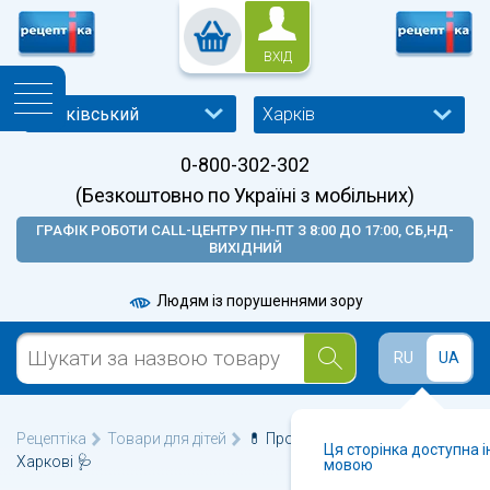
ВХІД
Харків
0-800-302-302
(Безкоштовно по Україні з мобільних)
ГРАФІК РОБОТИ CALL-ЦЕНТРУ ПН-ПТ З 8:00 ДО 17:00, СБ,НД-
ВИХІДНИЙ
Людям із порушеннями зору
RU
UA
Рецептіка
Товари для дітей
💊 Прорізувачі для зубів у
Ця сторінка доступна 
Харкові 🩺
мовою