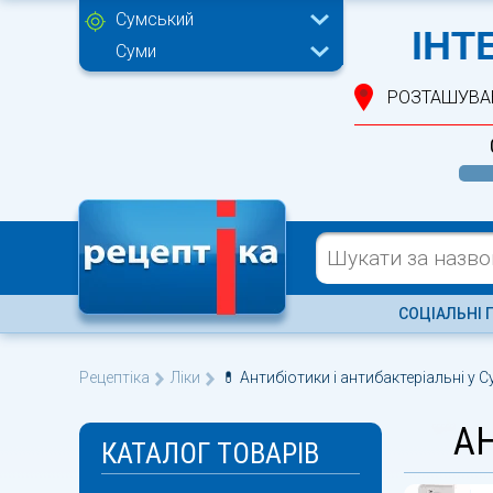
Сумський
ІНТ
Суми
РОЗТАШУВА
СОЦІАЛЬНІ 
Рецептіка
Ліки
💊 Антибіотики і антибактеріальні у С
АН
КАТАЛОГ ТОВАРІВ