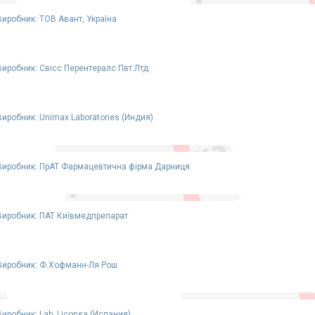
Виробник: ТОВ Авант, Україна
Виробник: Свісс Перентералс Пвт.Лтд.
Виробник: Unimax Laboratories (Индия)
Виробник: ПрАТ Фармацевтична фірма Дарниця
Виробник: ПАТ Київмедпрепарат
Виробник: Ф.Хофманн-Ля Рош
Виробник: Lab. Liconsa (Испания)