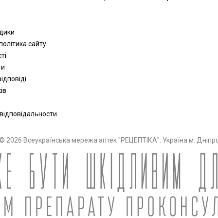
одики
політика сайту
сті
ти
ідповіді
ів
 відповідальности
© 2026 Всеукраїнська мережа аптек "РЕЦЕПТІКА". Україна м. Дніпр