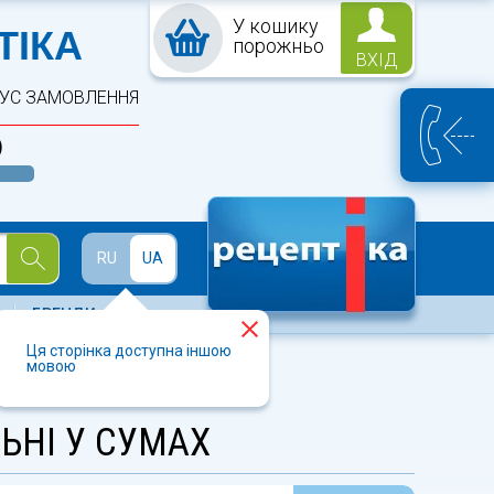
У кошику
ПТЕКА
ТІКА
порожньо
ВХІД
ТУС ЗАМОВЛЕННЯ
)
Й
RU
UA
БРЕНДИ
Ця сторінка доступна іншою
мовою
ЬНІ У СУМАХ