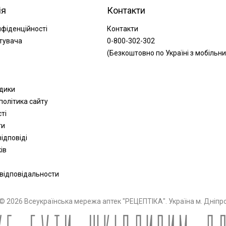
ія
Контакти
нфіденційності
Контакти
тувача
0-800-302-302
(Безкоштовно по Україні з мобільни
одики
політика сайту
сті
ти
ідповіді
ів
 відповідальности
© 2026 Всеукраїнська мережа аптек "РЕЦЕПТІКА". Україна м. Дніпр