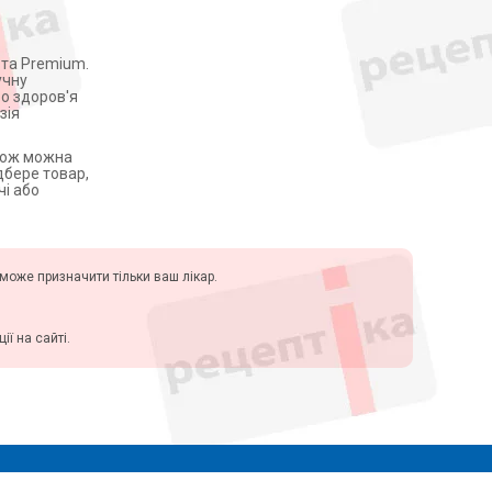
 та Premium.
учну
ро здоров'я
зія
акож можна
дбере товар,
чі або
у може призначити тільки ваш лікар.
ї на сайті.