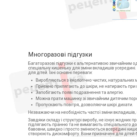
Медичні матраци
Аплікатори Ляпко
Лампи
Знезараження і кварцування
Дарсонвалі
Магнітотерапія
Рециркулятори
Многоразові підгузки
Алкотестери (алкометри)
Багаторазові підгузки є альтернативою звичайним од
Фізіотерапія
спеціальну кишеньку для зміни вкладишів усередині. 
для дітей. Їхні основні переваги:
Апарати для електротерапії
Виробляються з екологічно чистих, натуральних м
Активатори води
Приємно прилягають до шкіри, не натирають при 
Апарати для обличчя
Запобігають появі подразнення та алергію.
Можна прати машинку зі звичайним дитячим пор
Віброакустичні апарати
Пропускають повітря, дозволяючи шкірі дихати.
Партнерська програма
Незважаючи на необхідність частої зміни вкладишів, к
дозиметри
Завдяки складу і структурі виробу, не існує жодних 
Стерилізація
підлягають пранню та не вимагають спеціального дог
бавовни, швидко і просто змінюються всередині кише
Апатари Самоздрав
створюють дискомфорту. Вони призначені для дітей бу