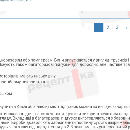
«
1
2
3
»
норазовим або памперсам. Вони випускаються у вигляді трусиків 
Існують також багаторазові підгузки для дорослих, але частіше то
атеріалів, мають низьку ціну.
постійному використанні.
ошком.
упити в Києві або іншому місті підгузник можна за вигідною вартіс
протипоказань для їх застосування. Трусики використовуються неод
ляду. Вкладиші в багаторазові підгузки виготовляються з бавовни,
ньки. Вироби дозволяють забезпечити постійну сухість шкіри малю
дь-якого віку від народження до 2-3 років, мають універсальний р