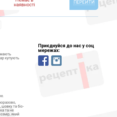
ПЕРЕЙТИ
наявності
Приєднуйся до нас у соц
мережах:
і мають
вар купують
тю.
норазово,
 шовку та біо-
ка та не
озмір, який