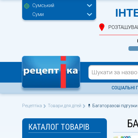
Сумський
ІНТ
Суми
РОЗТАШУВА
СОЦІАЛЬНІ 
Рецептіка
Товари для дітей
💊 Багаторазові підгузки
БА
КАТАЛОГ ТОВАРІВ