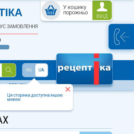
У кошику
ПТЕКА
ТІКА
порожньо
ВХІД
ТУС ЗАМОВЛЕННЯ
)
Й
RU
UA
БРЕНДИ
Ця сторінка доступна іншою
мовою
АХ