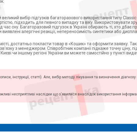
к.
великий вибір підгузків багаторазового використання типу Classic
артістю, підходить для певного випадку та віку. Використовувати зр
час сну. Багаторазовий підгузок в Україні обирають ті, хто дбає п
 виявлені алергічні реакції, непереносимість синтетики або диспла
 місті, достатньо покласти товар в «Кошик» та оформити заявку. Т
'язку з менеджером. Співробітник компанії підкаже точну ціну, пі
 Києві чи іншому регіоні України ви можете самостійно у пункті вида
описи, інструкції, статті). Але, вибір методу лікування та визначення діагноз
ожливі несприятливі наслідки що з'явилися внаслідок використання інформаці