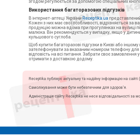
Центрифуги
згодом регулюється за допомогою спеціальних кнопо
Допплери
Використання багаторазових підгузків
Аспіратори
В інтернет-аптеці України
Receptika.ua
представлений 
Кожен з них має свої особливості, відрізняється за в
Слухові апарати
продукцію можна вдома при прогулянках на вулиці під 
малюка. Він рекомендується у випадку, якщо у дитини
Косметичні прилади
кульшового суглоба.
Пульсоксиметри
Щоб купити багаторазові підгузки в Києві або іншому
зателефонувати за вказаним номером телефону для зв
Іригатори
відповість на всі питання. Забрати своє замовлення у
отримати з доставкою додому.
Офтальмологічні вироби
Receptika публікує актуальну та надійну інформацію на сайті (
Самолікування може бути небезпечним для здоров'я.
Адміністрація сайту Receptika не несе відповідальності за м