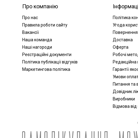
Про компанію
Інформац
Про нас
Політика ко
Правила роботи сайту
Угода корис
Вакансії
Повернення
Наша команда
Доставка
Наші нагороди
Оферта
Реєстраційні документи
Робочі мет
Політика публікації відгуків
Редакційна 
Маркетингова політика
Гарантії яко
Умови опла
Питання та в
Довідник лік
Виробники
Відмова від