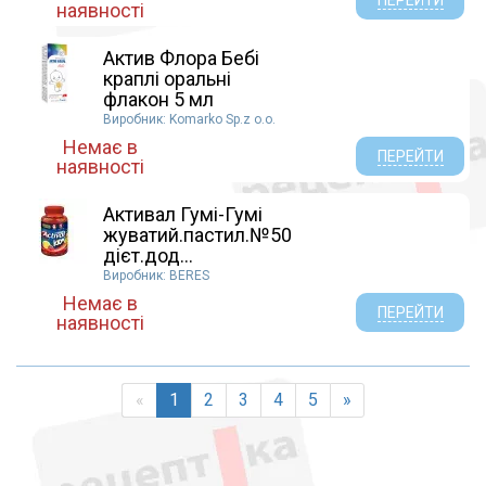
наявності
Актив Флора Бебі
краплі оральні
флакон 5 мл
Виробник: Komarko Sp.z o.o.
Немає в
ПЕРЕЙТИ
наявності
Активал Гумі-Гумі
жуватий.пастил.№50
дієт.дод...
Виробник: BERES
Немає в
ПЕРЕЙТИ
наявності
«
1
2
3
4
5
»