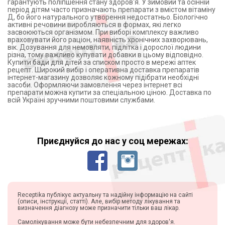
гарантують поліпшення стану здоров'я. У зимовий та осінній
період дітям часто призначають препарати з вмістом вітаміну
Д, бо його натурального утворення недостатньо. Біологічно
активні речовини виробляються в формах, які легко
засвоюються організмом. При виборі комплексу важливо
враховувати його раціон, наявність хронічних захворювань,
вік. Дозування для немовляти, підлітка і дорослої людини
різна, тому важливо купувати добавки в цьому відповідно.
Купити бади для дітей за списком просто в мережі аптек
рецепт. Широкий вибір і оперативна доставка препаратів
інтернет-магазину дозволяє кожному підібрати необхідні
засоби. Оформляючи замовлення через інтернет всі
препарати можна купити за спеціальною ціною. Доставка по
всій Україні зручними поштовими службами.
Приєднуйся до нас у соц мережах:
Receptika публікує актуальну та надійну інформацію на сайті
(описи, інструкції, статті). Але, вибір методу лікування та
визначення діагнозу може призначити тільки ваш лікар.
Самолікування може бути небезпечним для здоров'я.