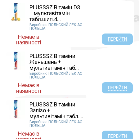
ЮНИК БИОТЕХ ЛИМИТЕД ИНДИЯ (1)
PLUSSSZ Вітамін D3
Технолог ПрАТ (1)
+ мультивітамін
КРАСОТА И ЗДОРОВЬЕ ООО УКРАИНА ХАРЬКОВ
табл.шип.4...
(1)
Виробник: ПОЛЬСКИЙ ЛЕК АО
ПОЛЬША
ТОВ Екосвіт ОЙЛ, Україна (1)
Немає в
Bayer (2)
ПЕРЕЙТИ
наявності
Lichtenheldt (Германия) (1)
PLUSSSZ Вітаміни
Женьшень +
мультивітамін таб...
Виробник: ПОЛЬСКИЙ ЛЕК АО
ПОЛЬША
Немає в
ПЕРЕЙТИ
наявності
PLUSSSZ Вітаміни
Залізо +
мультивітамін табл....
Виробник: ПОЛЬСКИЙ ЛЕК АО
ПОЛЬША
Немає в
ПЕРЕЙТИ