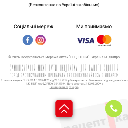
(Безкоштовно по Україні з мобільних)
Соціальні мережі
Ми приймаємо
© 2026 Всеукраїнська мережа аптек "РЕЦЕПТІКА". Україна м. Дніпро
Ліцензія видана ГІ ККЛС АЕ №194176 від 20.05.2014 р Товариство з обмеженою відповідальністю
"І.К.ВЕЛ" код ЄДРПОУ 36439904. Дата реєстрації 12.03.2009 р
Всі ліцензії партнерів