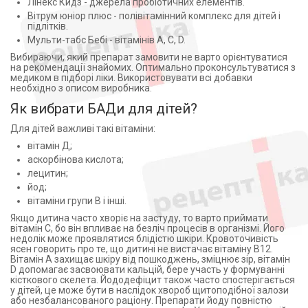
Лінекс Кидз - джерела пробіотичних елементів.
Вітрум юніор плюс - полівітамінний комплекс для дітей і
підлітків.
Мульти-табс Бебі - вітамінів А, С, D.
Вибираючи, який препарат замовити не варто орієнтуватися
на рекомендації знайомих. Оптимально проконсультуватися з
медиком в підборі ліки. Використовувати всі добавки
необхідно з описом виробника.
Як вибрати БАДи для дітей?
Для дітей важливі такі вітаміни:
вітамін Д;
аскорбінова кислота;
лецитин;
йод;
вітаміни групи В і інші.
Якщо дитина часто хворіє на застуду, то варто приймати
вітамін С, бо він впливає на безліч процесів в організмі. Його
недолік може проявлятися блідістю шкіри. Кровоточивість
ясен говорить про те, що дитині не вистачає вітаміну В12.
Вітамін А захищає шкіру від пошкоджень, зміцнює зір, вітамін
D допомагає засвоювати кальцій, бере участь у формуванні
кісткового скелета. Йододефіцит також часто спостерігається
у дітей, це може бути в наслідок хвороб щитоподібної залози
або незбалансованого раціону. Препарати йоду повністю