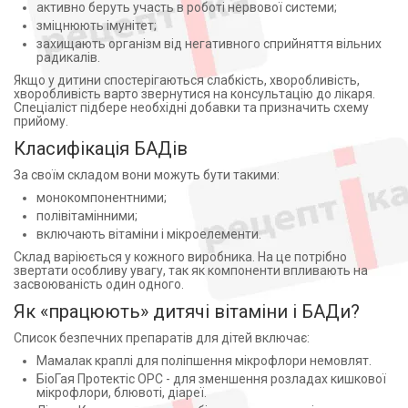
активно беруть участь в роботі нервової системи;
зміцнюють імунітет;
захищають організм від негативного сприйняття вільних
радикалів.
Якщо у дитини спостерігаються слабкість, хворобливість,
хворобливість варто звернутися на консультацію до лікаря.
Спеціаліст підбере необхідні добавки та призначить схему
прийому.
Класифікація БАДів
За своїм складом вони можуть бути такими:
монокомпонентними;
полівітамінними;
включають вітаміни і мікроелементи.
Склад варіюється у кожного виробника. На це потрібно
звертати особливу увагу, так як компоненти впливають на
засвоюваність один одного.
Як «працюють» дитячі вітаміни і БАДи?
Список безпечних препаратів для дітей включає:
Мамалак краплі для поліпшення мікрофлори немовлят.
БіоГая Протектіс ОРС - для зменшення розладах кишкової
мікрофлори, блювоті, діареї.