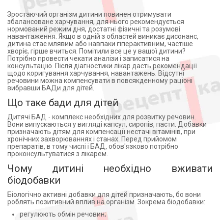
Зростаючий організм дитини повинен отримувати
збалансоване харчування, для нього рекомендується
нормований режим дня, достатні фізичні та розумові
навантаження. Якщо в одній з областей виникає дисонанс,
дитина стає млявим або навпаки гіперактивним, частіше
хворіє, гірше вчиться. Помітили все це у вашої дитини?
Потрібно провести чекати аналізи і записатися на
консультацію. Після діагностики лікар дасть рекомендації
щодо коригування харчування, навантажень. Відсутні
речовини можна компенсувати в повсякденному раціоні
вибравши БАДи для дітей.
Що таке бади для дітей
Дитячі БАД - комплекс необхідних для розвитку речовин.
Вони випускаються у вигляді капсул, сиропів, пасти. Добавки
призначають дітям для компенсації нестачі вітамінів, при
хронічних захворюваннях і станах. Перед прийомом
препаратів, в тому числі і БАД, обов'язково потрібно
проконсультуватися з лікарем.
Чому дитині необхідно вживати
біодобавки
Біологічно активні добавки для дітей призначають, бо вони
роблять позитивний вплив на організм. Зокрема біодобавки:
регулюють обмін речовин;