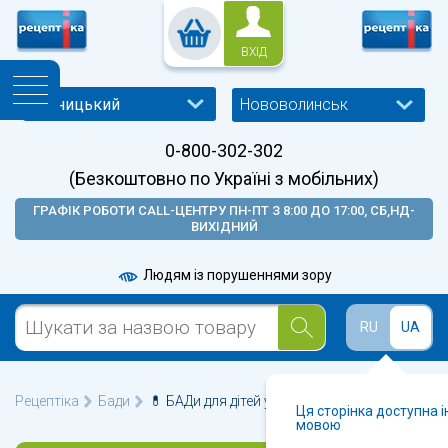
ВХІД
Нововолинськ
0-800-302-302
(Безкоштовно по Україні з мобільних)
ГРАФІК РОБОТИ CALL-ЦЕНТРУ ПН-ПТ З 8:00 ДО 17:00, СБ,НД-
ВИХІДНИЙ
Людям із порушеннями зору
RU
UA
Рецептіка
Бади
💊 БАДи для дітей у Нововолинську 🩺
Ця сторінка доступна 
мовою