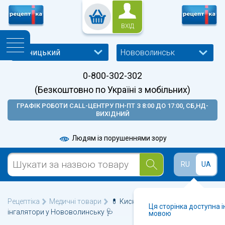
ВХІД
Нововолинськ
0-800-302-302
(Безкоштовно по Україні з мобільних)
ГРАФІК РОБОТИ CALL-ЦЕНТРУ ПН-ПТ З 8:00 ДО 17:00, СБ,НД-
ВИХІДНИЙ
Людям із порушеннями зору
RU
UA
Рецептіка
Медичні товари
💊 Кисневі концентратори,
Ця сторінка доступна 
інгалятори у Нововолинську 🩺
мовою