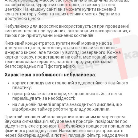
Апарат знайшов масове застосування в медичних закладах,
салонах краси, курортних санаторіях, а також у фітнес
центрах. На нашому сайті ви зможете купити кисневий
концентратор у Києві та інших великих містах України за
доступною ціною.
Небулайзер для дорослих використовується при проведенні
кисневої терапії при судинних, онкологічних захворюваннях, а
також при приготуванні кисневих коктейлів.
Кисневий концентратор, купити який можна у нас за
доступною ціною, застосовується не тільки як основне
джерело кисню, але також і у вигляді резервного. Кожна
картка товару, представлена на сайті, має повний опис
технічних характеристик, вартість продукції вказана
безпосередньо під її фотографією.
Характерні особливості небулайзера:
корпус приладу виготовлений з ударостійкого надійного
пластику;
пристрій має колісні опори, які дозволяють його легко
переміщувати за необхідності;
на лицьовій панелі апарата знаходиться дисплей, що
відображає таймер роботи приладу за хвилини.
Пристрій оснащений малошумним масляним компресором.
Звукова сигналізація, вбудована в пристрій, повідомляє про
відсутність електроенергії. Небулайзер працює за принципом
фізичного розподілу газів. Навколишнє повітря проходить
через бактерицидний, а потім і пиловий фільтр, надходячи в