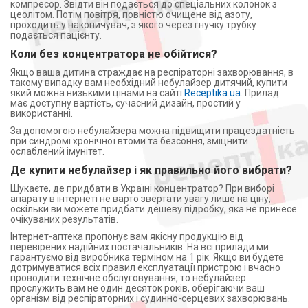
компресор. Звідти він подається до спеціальних колонок з
цеолітом. Потім повітря, повністю очищене від азоту,
проходить у накопичувач, з якого через гнучку трубку
подається пацієнту.
Коли без концентратора не обійтися?
Якщо ваша дитина страждає на респіраторні захворювання, в
такому випадку вам необхідний небулайзер дитячий, купити
який можна низькими цінами на сайті
Receptika.ua
. Прилад
має доступну вартість, сучасний дизайн, простий у
використанні.
За допомогою небулайзера можна підвищити працездатність
при синдромі хронічної втоми та безсоння, зміцнити
ослаблений імунітет.
Де купити небулайзер і як правильно його вибрати?
Шукаєте, де придбати в Україні концентратор? При виборі
апарату в інтернеті не варто звертати увагу лише на ціну,
оскільки ви можете придбати дешеву підробку, яка не принесе
очікуваних результатів.
Інтернет-аптека пропонує вам якісну продукцію від
перевірених надійних постачальників. На всі прилади ми
гарантуємо від виробника терміном на 1 рік. Якщо ви будете
дотримуватися всіх правил експлуатації пристрою і вчасно
проводити технічне обслуговування, то небулайзер
прослужить вам не один десяток років, оберігаючи ваш
організм від респіраторних і судинно-серцевих захворювань.