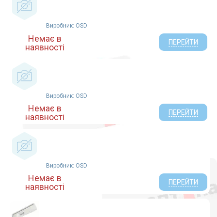
Dr. Frei (5)
Оспішес Україна ТОВ (3)
Виробник: OSD
Dongguan Aidisy (1)
Немає в
Не указан (20)
ПЕРЕЙТИ
наявності
Xi`an Arooxy Technology Co., Ltd., China (2)
Gamma (1)
Диас (2)
MEDISANA AG (1)
Виробник: OSD
Немає в
ПЕРЕЙТИ
наявності
Виробник: OSD
Немає в
ПЕРЕЙТИ
наявності