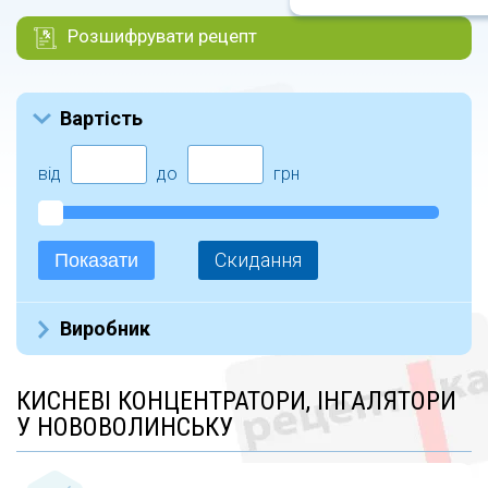
Розшифрувати рецепт
Вартість
від
до
грн
Скидання
Показати
Виробник
OSD (24)
КИСНЕВІ КОНЦЕНТРАТОРИ, ІНГАЛЯТОРИ
Omron (5)
У НОВОВОЛИНСЬКУ
Dr.Frei (2)
VEGA (4)
Lipoelastic (7)