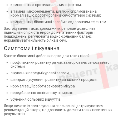
компоненти з протизапальним ефектом;
вітаміни і мікроелементи, дія яких спрямована на
нормалізацію роботи органів сечостатевої системи;
компоненти і біоактивні засоби з оздоровчим ефектом.
Застосування таких допоміжних речовин дозволить
підвищити опірність нирок до негативних факторів і
пошкоджень, регулювати водно-сольовий баланс,
нормалізувати кількість білка в сечі.
Симптоми і лікування
Купити біоактивні добавки варто для таких цілей:
профілактики розвитку різних захворювань сечостатевої
системи;
лікування передміхурової залози;
швидкого усунення розвитку запальних процесів;
нормалізації роботи сечового міхура;
передбачення освіти піску в нирках;
усунення больових відчуттів.
Якщо почати їх застосування своєчасно і дотримуватися
рекомендацій лікаря, це дозволить досягти таких позитивних
результатів: