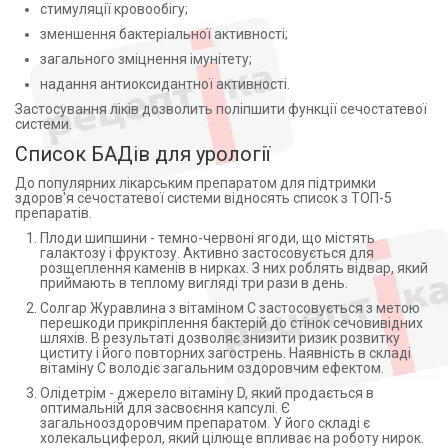
стимуляції кровообігу;
зменшення бактеріальної активності;
загального зміцнення імунітету;
надання антиоксидантної активності.
Застосування ліків дозволить поліпшити функції сечостатевої
системи.
Список БАДів для урології
До популярних лікарським препаратом для підтримки
здоров'я сечостатевої системи відносять список з ТОП-5
препаратів.
Плоди шипшини - темно-червоні ягоди, що містять
галактозу і фруктозу. Активно застосовується для
розщеплення каменів в нирках. З них роблять відвар, який
приймають в теплому вигляді три рази в день.
Солгар Журавлина з вітаміном С застосовується з метою
перешкоди прикріплення бактерій до стінок сечовивідних
шляхів. В результаті дозволяє знизити ризик розвитку
циститу і його повторних загострень. Наявність в складі
вітаміну С володіє загальним оздоровчим ефектом.
Олідетрім - джерело вітаміну D, який продається в
оптимальній для засвоєння капсулі. Є
загальнооздоровчим препаратом. У його складі є
холекальциферол, який цілюще впливає на роботу нирок.