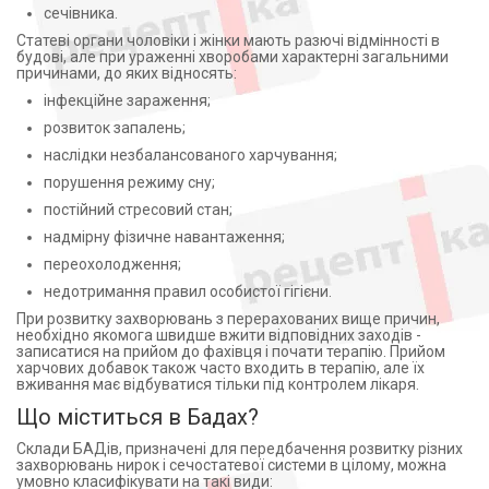
сечівника.
Статеві органи чоловіки і жінки мають разючі відмінності в
будові, але при ураженні хворобами характерні загальними
причинами, до яких відносять:
інфекційне зараження;
розвиток запалень;
наслідки незбалансованого харчування;
порушення режиму сну;
постійний стресовий стан;
надмірну фізичне навантаження;
переохолодження;
недотримання правил особистої гігієни.
При розвитку захворювань з перерахованих вище причин,
необхідно якомога швидше вжити відповідних заходів -
записатися на прийом до фахівця і почати терапію. Прийом
харчових добавок також часто входить в терапію, але їх
вживання має відбуватися тільки під контролем лікаря.
Що міститься в Бадах?
Склади БАДів, призначені для передбачення розвитку різних
захворювань нирок і сечостатевої системи в цілому, можна
умовно класифікувати на такі види: