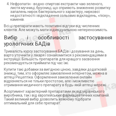
Нефропатін - водно-спиртові екстракти чаю зеленого,
листя мучниці, брусниці, що сприяють зниженню розвитку
запалень нирок бактеріального характеру, ниркової
недостатності і відкладення сольових відкладень, «піску»,
каменів.
Всі ці препарати мають позитивні відгуки від численних
клієнтів. Але можуть мати індивідуальною непереносимість.
Вибір і особливості застосування
урологічних БАДів
Тривалість курсу застосування БАДів і дозування за день,
варто уточнити у лікаря і ознайомитися з рекомендаціями в
інструкції. Більшість препаратів для кращого засвоєння
рекомендується приймати під час їжі.
Купити такі добавки за вигідною ціною, завдяки додатковій
знижці, тим, хто оформляє замовлення інтернетом, можна в
аптеці Рецептіка. Оформлення замовлення онлайн
відрізняється не тільки простотою, але і можливістю
отримання медичного препарату в будь-якій аптеці мережі.
Асортимент характерний препаратами як від українського
виробника, так і від європейських фармацевтичних компаній.
Такий великий вибір дозволить кожному підібрати
оптимальний для себе препарат.