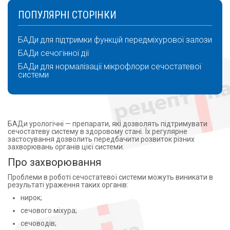
ПОПУЛЯРНІ СТОРІНКИ
БАДи для підтримки функцій передміхурової залози
БАДи сечогінної дії
БАДи для нормалізації мікрофлори сечостатевої
системи
БАДи урологічні — препарати, які дозволять підтримувати
сечостатеву систему в здоровому стані. Їх регулярне
застосування дозволить передбачити розвиток різних
захворювань органів цієї системи.
Про захворювання
Проблеми в роботі сечостатевої системи можуть виникати в
результаті ураження таких органів:
нирок;
сечового міхура;
сечоводів;