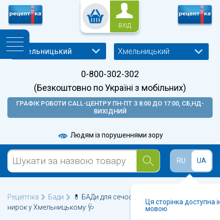
ВХІД
Хмельницький
0-800-302-302
(Безкоштовно по Україні з мобільних)
ГРАФІК РОБОТИ CALL-ЦЕНТРУ ПН-ПТ З 8:00 ДО 17:00, СБ,НД-
ВИХІДНИЙ
Людям із порушеннями зору
RU
UA
Рецептіка
Бади
💊 БАДи для сечостатевої системи та
Ця сторінка доступна 
нирок у Хмельницькому 🩺
мовою