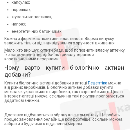
капсулах;
Panacea Biotec (Индия) (1)
Манніт (2)
порошках;
Кертіс Хелс Капс С.А.,Польща (2)
Марганец (3)
Асла Лаб С.р.л., Італія ФХБ, Хорватія (1)
жувальних пастилок;
Масло льняное (4)
Indian Herbs Specialities Pvt. Ltd (2)
Масло розмариновое (1)
напоях;
Труффіні та Регге Фармасьютічі С.Р.Л., Італія (1)
Материнка (1)
енергетичних батончиках.
BioPlus Life Sciences Pvt.Ltd.,Індія для Natures
Мелатонін (15)
Кожна з форм має позитивні властивості. Форма випуску
Only,Inc,США (2)
залежить тільки від індивідуального зручності вживання.
Меліси трава (1)
УОРЛД МЕДИЦИН ИЛАЧ САН.ВЕ
Мало, хто вирішує купити бади, щоб поповнити власну аптечку.
Метилметіонінсульфонію хлорид (1)
ТИДЖ.А.Ш.ТУРЦИ (1)
Їх застосування передбачає тривалу терапію з
Метилсульфонилметан (3)
короткочасними перервами.
ТОВ ЛекоПро (1)
Метіонін (3)
Чому варто купити біологічно активні
ТОВ "Квайссер Фарма ГмбХ", Німеччина (3)
Микроцеллюлоза (1)
добавки?
Квайссер Фарма ГмбХ и Ко.КГ, Німеччина (1)
Мио-инозитол (4)
КВАЙССЕР ФАРМА ГМБХ И КО. КГ ГЕРМАНИЯ (1)
Купити біологічно активні добавки в аптеці
Рецептіка
можна
Мумие (7)
від різних виробників. Біологічно активні добавки купити
Екомед (11)
можна як українського виробника, так і європейського. Ціна в
Мідь (4)
ПП Евро-плюс , Україна (5)
інтернет-аптеці нижче, оскільки на такі покупки пропонуються
додаткові знижки.
Міцелій гриба лисички (Cantharellus cibarius) (1)
НВП Аріадна ООО (1)
Натрий бикарбонат (1)
АТ ТОЛЛ Мануфактурінг Сервісез, Іспанія (1)
Натрия аскорбат (3)
Доставка відбувається в обрану клієнтом аптеку. Це робить
Kendy Ltd, Болгарія (2)
процес замовлення онлайн ще комфортніше, оскільки можна
Натрію бензоат (2)
GlaxoSmithKline (Бельгия) (1)
забрати з будь-якого відділення мережі.
Натрію хондроїтину сульфат (1)