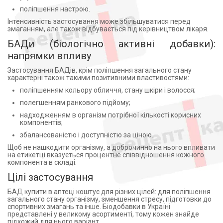
Калію йодид (2)
NOW (4)
поліпшення настрою.
Калію хлорид (1)
NOW INTERNATIONAL (1)
Інтенсивність застосування може збільшуватися перед
змаганням, але також відбувається під керівництвом лікаря.
Карбинол (1)
НАУ ФУДС, США (1)
Карбонат кальция (2)
БАДи (біологічно активні добавки):
компанія Волмарк, Чешська Республіка (1)
Кверцетин (5)
напрямки впливу
Екофарм НВК ТОВ (4)
Квіти липи (1)
Гледекс ТОВ (1)
Застосування БАДів, крім поліпшення загального стану
Квітки бузини (1)
характерні також такими позитивними властивостями:
СОФАРМА АД, Болгарія (на потуж. PEZ
Production Europe Kft, Угорщина) (1)
Кислота аскорбінова (4)
поліпшенням кольору обличчя, стану шкіри і волосся;
Curtis Health Caps Sp/ z o.o, Польща (1)
Кислота бензойная (1)
полегшенням ранкового підйому;
Каталізіс С.Л., Іспанія (1)
Кислота никотиновая (1)
надходженням в організм потрібної кількості корисних
компонентів;
Каталізіс С.Л. (Catalysis S.L.), Іспанія (1)
Кислота тіоктова (1)
збалансованістю і доступністю за ціною.
ФОРСАЖ ПЛЮС ООО УКРАИНА КИЕВ (2)
Кислота фолієва (1)
Щоб не нашкодити організму, а доброчинно на нього впливати
ГЕТЕРО ЛАБЗ ЛИМИТЕД ИНДИЯ (1)
Кислота янтарная (1)
на етикетці вказується процентне співвідношення кожного
ДР. ГУСТАВ КЛЯЙН ГМБХ И КО. КГ ГЕРМАНИЯ (1)
Клетчатка льна (1)
компонента в складі.
Erbozeta S.P.A. (4)
Коензим Q10 (8)
Цілі застосування
Центр Болотова ТОВ (4)
Колаген (6)
БАД купити в аптеці коштує для різних цілей: для поліпшення
Erbozetta, Республіка Сан Маріно (1)
Конъюгированная линолевая кислота (1)
загального стану організму, зменшення стресу, підготовки до
спортивних змагань та інше. Біодобавки в Україні
ВЕГА ИЛЛЯЧ КОСМЕТИК ГИДА ИМАЛ. ТУРЦИЯ (3)
Корень женьшеня (1)
представлені у великому асортименті, тому кожен знайде
Surya Herbal Limited (2)
Корицы масло (1)
підхожий для нього варіант.