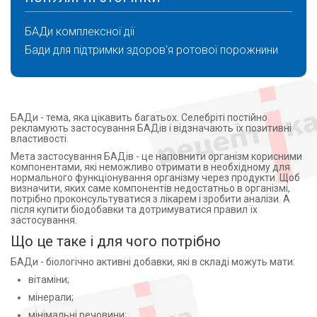
ЦИДОНИА Д.О.О. БОСНИЯ И ГЕРЦЕГОВИНА (1)
Екстракт хмелю (1)
К.О.УОРЛД МЕДИЦИН ЕВРОПА СРЛ РУМЫНИЯ (1)
Екстракт чаги (2)
БАДи комплексної дії
ADIPHARM Ltd (4)
Екстракт чебрецю (1)
Бади для підтримки здоров'я ротової порожнини
БІО ЛАЙТ ТОВ (3)
Екстракт шавлії (3)
ПП "Голден Фарм" (10)
Екстракт шипшини (2)
НГС ЧАО (Украина, Киев) (1)
Екстракт шишок хмелю (2)
Марина ПП (2)
Екстракт шкірки чорного горіха (1)
БАДи - тема, яка цікавить багатьох. Селебріті постійно
Юниверс Фарм ООО (2)
Екстракт шоломниці (2)
рекламують застосування БАДів і відзначають їх позитивні
УОРЛД Медицин Ілач Сан.Ве Тідж. А. Ш. (1)
Екстракт якірців стелиться (2)
властивості.
ТОВ "Аптека 283" (7)
Екстракт із плодів пальми пилкоподібної (Serenoa
Мета застосування БАДів - це наповнити організм корисними
repens) (2)
компонентами, які неможливо отримати в необхідному для
Ботаніка (4)
нормального функціонування організму через продукти. Щоб
Екстракт імбиру (3)
Фора Фарм (1)
визначити, яких саме компонентів недостатньо в організмі,
потрібно проконсультуватися з лікарем і зробити аналізи. А
Екстракт імбиру: вітамін В6 (1)
ПрАТ "Ліктрави", Україна (1)
після купити біодобавки та дотримуватися правил їх
Екстракт ісландського моху (2)
застосування.
ТОВ Віво-актив, Україна (1)
Ессенціальні фосфоліпіди (1)
Що це таке і для чого потрібно
ВИТАМИНЫ ПАО УКРАИНА УМАНЬ (4)
Ефірна олія евкаліпта (1)
АТ"Вітаміни" Україна (2)
БАДи - біологічно активні добавки, які в складі можуть мати:
Ехінацея (2)
Нутрімед ТОВ (8)
вітаміни;
Железа глюконат (1)
БОВИОС ФАРМ ООО УКРАИНА (5)
мінерали;
Железа фумарат (2)
Солгар Інк., США (1)
мінімальні речовини;