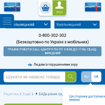
ВХІД
Хмельницький
0-800-302-302
(Безкоштовно по Україні з мобільних)
ГРАФІК РОБОТИ CALL-ЦЕНТРУ ПН-ПТ З 8:00 ДО 17:00, СБ,НД-
ВИХІДНИЙ
Людям із порушеннями зору
RU
UA
Рецептіка
Бади
💊 БАДи різних груп у Хмельницькому 🩺
Ця сторінка доступна 
мовою