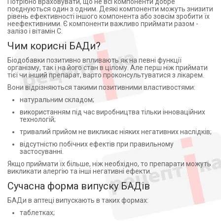
Лимонна кислота (3)
Потрібно враховувати, що не всі компоненти добре
ТОВ "ВІЗУС ФАРМ" (на потужностях ПП"МСК-
поєднуються один з одним. Деякі компоненти можуть знизити
Лимонна кислота (1)
рівень ефективності іншого компонента або зовсім зробити їх
МЕД"), Україна (1)
неефективними. Є компоненти важливо приймати разом -
Липаза (1)
Альбадор ГмбХ, Австрія (1)
залізо і вітамін С.
Листья мяты перечной (1)
ТОВ ФОРСАЖ ПЛЮС, Україна (2)
Чим корисні БАДи?
Листя брусниці (2)
ТОВ НВО Фітобіотехнології (6)
Біодобавки позитивно впливають як на певні функції
Листя кропиви (1)
КРИГЕР ПОЛЬСКА ООО СП ПОЛЬША (1)
організму, так і на його стан в цілому. Але перш ніж приймати
Листя сени (1)
тієї чи інший препарат, варто проконсультуватися з лікарем.
СУПРАВИТЦ ЛАЙФСАИНСИЗ ПВТ ЛТД ИНДИЯ (3)
Листя шавлії (1)
Вони відрізняються такими позитивними властивостями:
Экосвит-Ойл ООО (1)
Лушпиння насіння подорожника (1)
Biodeal Pharmaceuticals Private Limited (2)
натуральним складом;
Лютеїн (5)
ПАНАЦЕЯ ХЕРБАЛС ИНДИЯ (1)
використанням під час виробництва тільки інноваційних
технологій;
Лігнін (1)
Бобокало С.В. ФОП (1)
Лізин (1)
тривалий прийом не викликає ніяких негативних наслідків;
Фарміа Оі, Фінляндія для Оріон Корпорейшн,
Фінляндія (2)
М'ята (2)
відсутністю побічних ефектів при правильному
застосуванні.
ТОВ "НВЛ "Фітопродукт"", Україна (1)
Магния лактат дигидрат (1)
Якщо приймати їх більше, ніж необхідно, то препарати можуть
Хюбнер Натурарцнайміттель ГмбХ (1)
Магния цитрат (3)
викликати алергію та інші негативні ефекти.
Мібе ГмбХ Арцнайміттель, Німеччина (1)
Магній (25)
Сучасна форма випуску БАДів
Mibe GmbH Arzneimittel (Германия) (1)
Магнію оксид (7)
БАДи в аптеці випускають в таких формах:
ОЗИМУК ФАРМ ООО УКРАИНА КИЕВ (2)
Магнію сульфат (1)
таблетках;
ZEE Laboratories Ltd (3)
Магнія карбонат (3)