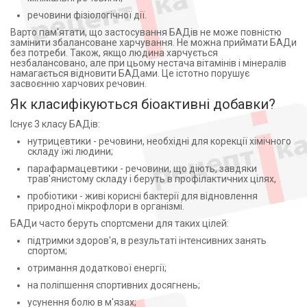
Жир печінки акули (1)
Нутримед (1)
речовини фізіологічної дії.
Жовч великої рогатої худоби та свиней (1)
Ханкинтатукку (1)
Варто пам'ятати, що застосування БАДів не може повністю
Залізо (11)
ТОВ "НАУКОВО-СЕРВІСНА ФІРМА "ОТАВА" (2)
замінити збалансоване харчування. Не можна приймати БАДи
Зеаксантин (2)
без потреби. Також, якщо людина харчується
ПАТ Київмедпрепарат (2)
незбалансовано, але при цьому нестача вітамінів і мінералів
Зеленый чай (1)
Фарма Старт ТОВ (1)
намагається відновити БАДами. Це істотно порушує
засвоєнню харчових речовин.
Золототысячник (1)
ПрАТ ФФ"Віола", Україна (12)
Инозит (1)
Як класифікуються біоактивні добавки?
Лабораторіос БІО-ДІС ЕСПАНА С.Л., Іспанія (1)
Инозитол (3)
ЛАБОРАТОРИОС БИО-ДИС ФАРМА С.Л. ИСПАНИЯ
Існує 3 класу БАДів:
(3)
Календула (3)
нутрицевтики - речовини, необхідні для корекції хімічного
EuBion Corporation SP.Z o.o. (2)
Кальция ацетат (2)
складу їжі людини;
АКТИЛАЙФ НУТРИШН ООО УКРАИНА ВОРЗЕЛЬ
Кальция гидрофосфат (1)
парафармацевтики - речовини, що діють, завдяки
(2)
трав'янистому складу і беруть в профілактичних цілях,
Кальция карбонат (4)
ВЕРВАГ ФАРМА ГМБХ И КО КГ ГЕРМАНИЯ (1)
пробіотики - живі корисні бактерії для відновлення
Кальция пантотенат (1)
природної мікрофлори в організмі.
Агріка-Пром ТОВ (3)
Кальция стеарат (1)
БАДи часто беруть спортсмени для таких цілей:
МАКЛЕОДС ФАРМАСЬЮТИКАЛС ЛИМИТЕД
Кальция цитрат (1)
ИНДИЯ (3)
підтримки здоров'я, в результаті інтенсивних занять
Кальцій (10)
спортом;
Macleods Pharmaceuticals Ltd (Индия) (1)
Кальцію бутират (1)
отримання додаткової енергії;
ПАТ "ХФЗ "Червона зірка" (4)
Калій (4)
на поліпшення спортивних досягнень;
Георг Біосистеми ТОВ (2)
Калію бікарбонат (Kalіum carbonіcum) (1)
усунення болю в м'язах;
INNOPHARMA s.r.o. (1)