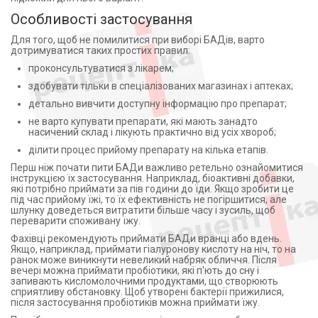
ТОВФармпланета, Україна (2)
Корінь алтеї (1)
Особливості застосування
Фармак (1)
Корінь валеріани (1)
Для того, щоб не помилитися при виборі БАДів, варто
АТ"Фармак", Україна (1)
Корінь лопуха (1)
дотримуватися таких простих правил:
BioMylz Pvt. Ltd., Індія (1)
Кофе зеленый молотый (1)
проконсультуватися з лікарем;
Эртс Криейшен, США (2)
Коэнзим (3)
здобувати тільки в спеціалізованих магазинах і аптеках;
Валартин (1)
Кульбаби коріння (2)
детально вивчити доступну інформацію про препарат;
МЕДИКОФАРМА С.А. ПОЛЬША (2)
Куркума (1)
не варто купувати препарати, які мають занадто
ГРОВ ФАРМ ООО УКРАИНА КИЕВ (1)
насичений склад і лікують практично від усіх хвороб;
Куркумін С3 (1)
Эвалар (8)
Кінський каштан (1)
ділити процес прийому препарату на кілька етапів.
Хелсівей Продакшн, Інк. (10)
Лаванда (1)
Перш ніж почати пити БАДи важливо ретельно ознайомитися
інструкцією їх застосування. Наприклад, біоактивні добавки,
БИО ЛАЙТ ООО УКРАИНА ЗАПОРОЖЬЕ (3)
Лактобактерії (7)
які потрібно приймати за пів години до їди. Якщо зробити це
під час прийому їжі, то їх ефективність не погіршитися, але
Др. Тайсс Натурварен Гмбх, Німеччина (1)
Лактоза (2)
шлунку доведеться витратити більше часу і зусиль, щоб
Green Pharm Cosmetic (1)
Лактоферин (3)
переварити споживану їжу.
НАТУР ПРОДУКТ ФАРМА С.П.ЗО.О ПОЛЬША (2)
Ламінарія (2)
Фахівці рекомендують приймати БАДи вранці або вдень.
Якщо, наприклад, приймати гіалуронову кислоту на ніч, то на
ТОВ Здравофарм (5)
Левокарнітин (4)
ранок може виникнути невеликий набряк обличчя. Після
ПАТ ХФЗ Червона зірка (4)
Лецитин (8)
вечері можна приймати пробіотики, які п'ють до сну і
запивають кисломолочними продуктами, що створюють
ТОВ "Астрафарм", Україна на замовлення ТОВ
Лецитин соєвий (2)
сприятливу обстановку. Щоб утворені бактерії прижилися,
"Візус Фарм" (3)
після застосування пробіотиків можна приймати їжу.
Ликопин (1)
ТОВ "Здравофарм" (5)