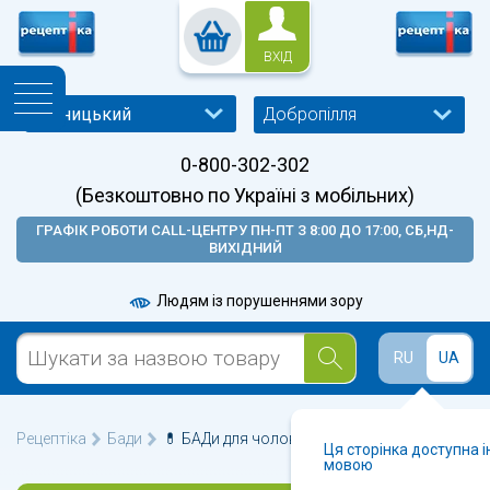
ВХІД
Добропілля
0-800-302-302
(Безкоштовно по Україні з мобільних)
ГРАФІК РОБОТИ CALL-ЦЕНТРУ ПН-ПТ З 8:00 ДО 17:00, СБ,НД-
ВИХІДНИЙ
Людям із порушеннями зору
RU
UA
Рецептіка
Бади
💊 БАДи для чоловіків у Добропіллі 🩺
Ця сторінка доступна 
мовою