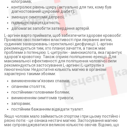
кілограмів;
Экстракт гинкго билоба (1)
контролює рівень цукру (актуально для тих, кому був
Экстракт коры сосны (1)
діагностований цукровий діабет);
Экстракт морского конька (1)
зменшує симптоми депресії;
підвищує працездатність;
Экстракт пальми Сереноя ползучая (1)
допомагає запобігти затвердіння артерій.
L-аргінін варто приймати, щоб забезпечити здорове кровообіг.
Проявляє свої позитивні властивості при лікуванні ангіни,
судинних захворювань і еректильної дисфункції. L-аргінін
рекомендується тим, хто планує зачаття, а також має
проблеми з потенцією. L-цитрулін - амінокислота, яка гарантує
здоров'я кровотоку. Також сприяє поліпшенню ерекції. Для
максимальної ефективності для поліпшення чоловічої сили
рекомендується застосування L-аргінін і L-цитрулін з
пікногенолом. Недостатня кількість магнію в організмі
характерно такими збоями:
виникненням м'язових спазмів;
сіпанням століття;
постійними головними болями;
виникненням симптомів тривоги;
запорами;
постійним бажанням відвідати туалет.
Якщо чоловік мало займається спортом і при цьому постійно і
рясно потіє - це ознака нестачі магнію. Застосування магнію
має супроводжуватися великою кількістю овочів. Відомо, що