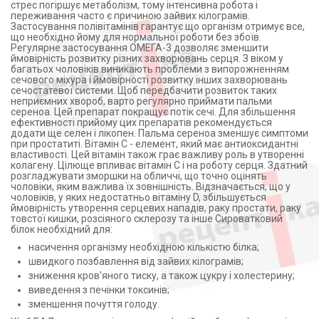
стрес погіршує метаболізм, тому інтенсивна робота і
переживання часто є причиною зайвих кілограмів.
Застосування полівітамінів гарантує що організм отримує все,
що необхідно йому для нормальної роботи без збоїв.
Регулярне застосування ОМЕГА-3 дозволяє зменшити
ймовірність розвитку різних захворювань серця. З віком у
багатьох чоловіків виникають проблеми з випорожненням
сечового міхура і ймовірності розвитку інших захворювань
сечостатевої системи. Щоб передбачити розвиток таких
неприємних хвороб, варто регулярно приймати пальми
сереноа. Цей препарат покращує потік сечі. Для збільшення
ефективності прийому цих препаратів рекомендується
додати ще селен і лікопен. Пальма сереноа зменшує симптоми
при простатиті. Вітамін С - елемент, який має антиоксидантні
властивості. Цей вітамін також грає важливу роль в утворенні
колагену. Цілюще впливає вітамін С і на роботу серця. Здатний
розгладжувати зморшки на обличчі, що точно оцінять
чоловіки, яким важлива їх зовнішність. Відзначається, що у
чоловіків, у яких недостатньо вітаміну D, збільшується
ймовірність утворення серцевих нападів, раку простати, раку
товстої кишки, розсіяного склерозу та інше Сироватковий
білок необхідний для:
насичення організму необхідною кількістю білка;
швидкого позбавлення від зайвих кілограмів;
зниження кров'яного тиску, а також цукру і холестерину;
виведення з печінки токсинів;
зменшення почуття голоду.