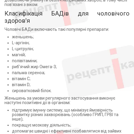
дозволяючи уникнути безліч неприємних хвороб, в тому числі
Селезнев ПП (1)
Трава споришу (2)
пов'язані з віком.
Ключі Здоров`я ТОВ (1)
Трава хвоща (1)
Класифікація БАДів для чоловічого
ТОВ "ІННЕО ФАРМ", Україна (1)
Тіамін (1)
здоров'я
ТОВ Фарм Райз, Україна (2)
Фолієва кислота (13)
АТ"Фармак", Україна (1)
Чоловічі БАДи включають такі популярні препарати:
Фосфолипиды (1)
Юниверс Фарм ООО (2)
Фосфор (2)
женьшень;
L-аргінін;
Дельта Медікел Промоушнз АГ (1)
Хвощ (1)
L-цитрулін;
ПП МСК-МЕД, Україна (1)
Холекальциферол (2)
магній;
ДОКТОР ХЕЛСИ ЧП УКРАИНА ДНЕПРОПЕТРОВСК
Хондроїтин (10)
полівітаміни;
(1)
Хітозан (2)
риб'ячий жир Омега-3;
Цветы бессмертника (1)
пальма сереноа;
вітамін С;
Цинк (14)
вітамін D;
Цинк оксид (1)
сироватковий білок.
Цинка ацетат (1)
Женьшень за умови регулярного застосування виконує
Цитохром (1)
наступні позитивні дії в організмі:
Ціанкобаламін (1)
підтримує імунну систему, що мінімізує ймовірність
розвитку різних захворювань (особливо ГРИП, ГРВІ та
Шавлія (1)
інше);
Шипшина (2)
покращує мозкову діяльність;
Экстракт Трибулус (2)
допомагає швидкі і ефективні позбавлятися від зайвих