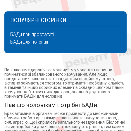
Pharmacy Lab LLC , Польща (1)
Провитамин А (1)
PHARMACY Laboratories s.c. (1)
Піридоксин (4)
КРАСОТА И ЗДОРОВЬЕ ООО УКРАИНА ХАРЬКОВ
ПОПУЛЯРНІ СТОРІНКИ
Ретинол (3)
(1)
Ретинолу ацетат (1)
Labialfarma,Болгарія (1)
Риб'ячий жир (3)
БАДи при простатиті
ЦИДОНІА Д.О.О, Боснія і Герцоговина (1)
Рибофлавин (1)
БАДи для потенції
СУПРАВИТЦ ЛАЙФСАИНСИЗ ПВТ ЛТД ИНДИЯ (1)
Ромашка (1)
ТОВ"ЛІ ГРАН", Україна (1)
Селен (9)
Технобіо ТОВ (2)
Семена тыквы (1)
Grand Medical Group (1)
Смородина (1)
Поліпшення здоров'я і самопочуття у чоловіків повинно
СОФАРМА АТ БОЛГАРИЯ (1)
починатися зі збалансованого харчування. Але якщо
Собача кропива (1)
SOPHARMA (1)
представник сильної статі піддається постійному стресу,
Солодка (1)
активно займається спортом, то отримати необхідну кількість
ТОВ"ФАРМ РАЙЗ",Україна (1)
вітамінів та інших корисних елементів складно шляхом тільки
Тадалафіл (2)
Natur Produkt Pharma (Польша) (1)
харчування. У таких випадках раціонально додатково
приймати БАДи для чоловіків.
Таурин (1)
Фарко Фармасьютикалз (1)
Терминалия арджуна (1)
Навіщо чоловікам потрібні БАДи
ФАРМА ПЛЮС УКРАИНА ЧП УКРАИНА ХАРЬКОВ
(1)
Токоферол (9)
Брак вітамінів в організмі може призвести до множинними
Сновден Лтд., Великобританія (1)
Трава деревію (1)
збоями в роботі організму. Чоловік часто відчуває занепад
сил, агресію, що і сприяють загального нездужання. Біологічні
Ананта Медікеар Лімітед, Індія (1)
Трава золототисячника (1)
активні добавки для чоловіків покращують раціон, тим самим