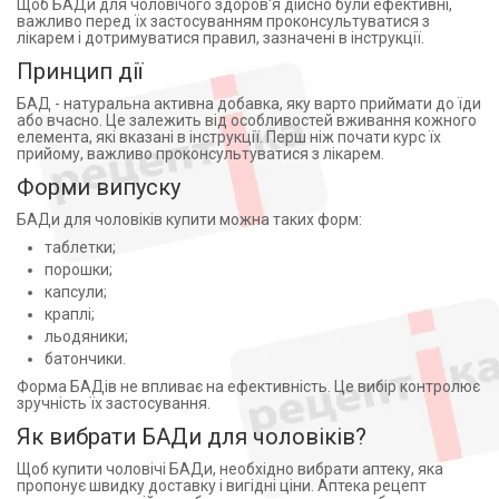
Щоб БАДи для чоловічого здоров'я дійсно були ефективні,
важливо перед їх застосуванням проконсультуватися з
лікарем і дотримуватися правил, зазначені в інструкції.
Принцип дії
БАД - натуральна активна добавка, яку варто приймати до їди
або вчасно. Це залежить від особливостей вживання кожного
елемента, які вказані в інструкції. Перш ніж почати курс їх
прийому, важливо проконсультуватися з лікарем.
Форми випуску
БАДи для чоловіків купити можна таких форм:
таблетки;
порошки;
капсули;
краплі;
льодяники;
батончики.
Форма БАДів не впливає на ефективність. Це вибір контролює
зручність їх застосування.
Як вибрати БАДи для чоловіків?
Щоб купити чоловічі БАДи, необхідно вибрати аптеку, яка
пропонує швидку доставку і вигідні ціни. Аптека рецепт