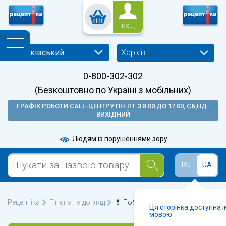
ВХІД
Харків
0-800-302-302
(Безкоштовно по Україні з мобільних)
ГРАФІК РОБОТИ CALL-ЦЕНТРУ ПН-ПТ З 8:00 ДО 17:00, СБ,НД-
ВИХІДНИЙ
Людям із порушеннями зору
RU
UA
Рецептіка
Гігієна та догляд
💊 Побутова хімія у Харкові 🩺
Ця сторінка доступна 
мовою