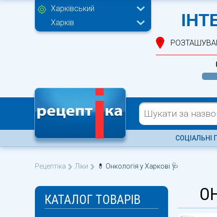
Харківський
ІНТ
Харків
РОЗТАШУВА
СОЦІАЛЬНІ 
Рецептіка
Ліки
💊 Онкологія у Харкові 🩺
ОН
КАТАЛОГ ТОВАРІВ