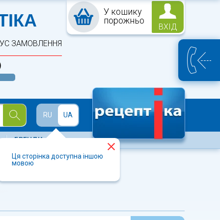
У кошику
ПТЕКА
ТІКА
порожньо
ВХІД
ТУС ЗАМОВЛЕННЯ
)
Й
RU
UA
БРЕНДИ
Ця сторінка доступна іншою
мовою