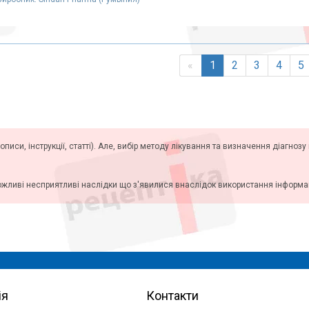
«
1
2
3
4
5
описи, інструкції, статті). Але, вибір методу лікування та визначення діагноз
ожливі несприятливі наслідки що з'явилися внаслідок використання інформаці
ія
Контакти