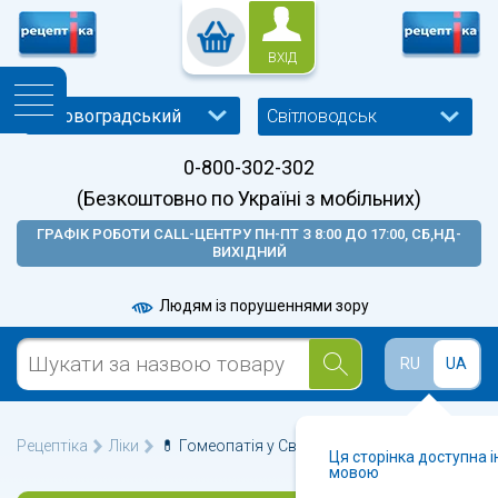
ВХІД
Світловодськ
0-800-302-302
(Безкоштовно по Україні з мобільних)
ГРАФІК РОБОТИ CALL-ЦЕНТРУ ПН-ПТ З 8:00 ДО 17:00, СБ,НД-
ВИХІДНИЙ
Людям із порушеннями зору
RU
UA
Рецептіка
Ліки
💊 Гомеопатія у Світловодську 🩺
Ця сторінка доступна 
мовою