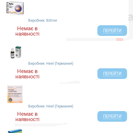
сечогінні препарати (1)
спазмолітики (1)
судинорозширювальні (1)
Виробник: Bittner
щитовидна залоза (1)
Немає в
ПЕРЕЙТИ
наявності
Виробник: Heel (Германия)
Немає в
ПЕРЕЙТИ
наявності
Виробник: Heel (Германия)
Немає в
ПЕРЕЙТИ
наявності