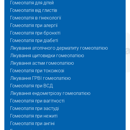
Гомеопатія для дітей
Гомеопатія від глистів
Гомеопатія в гінекології
Гомеопатія при алергії
Гомеопатія при бронхіті
Гомеопатія при діабеті
Лікування атопічного дерматиту гомеопатією
Лікування щитовидки гомеопатією
Лікування астми гомеопатією
Гомеопатія при токсикозі
Лікування ГРВІ гомеопатією
Гомеопатія при ВСД
Лікування ендометріозу гомеопатією
Гомеопатія при вагітності
Гомеопатія при застуді
Гомеопатія при нежиті
Гомеопатія при ангіні