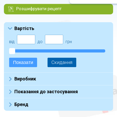
Розшифрувати рецепт
Вартість
від
до
грн
Скидання
Показати
Виробник
Не указан (19)
Показання до застосування
Бренд