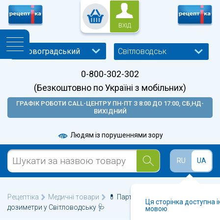
ВХІД
Світловодськ
0-800-302-302
(Безкоштовно по Україні з мобільних)
ГРАФІК РОБОТИ CALL-ЦЕНТРУ ПН-ПТ З 8:00 ДО 17:00, СБ,НД-
ВИХІДНИЙ
Людям із порушеннями зору
RU
UA
Рецептіка
Медичні товари
💊 Партнерська програма
Ця сторінка доступна 
дозиметри у Світловодську 🩺
мовою