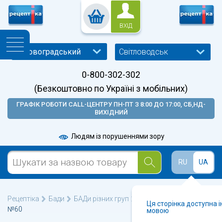
ВХІД
Світловодськ
0-800-302-302
(Безкоштовно по Україні з мобільних)
ГРАФІК РОБОТИ CALL-ЦЕНТРУ ПН-ПТ З 8:00 ДО 17:00, СБ,НД-
ВИХІДНИЙ
Людям із порушеннями зору
RU
UA
Рецептіка
Бади
БАДи різних груп
КвертінІмуно капсули
Ця сторінка доступна 
№60
мовою