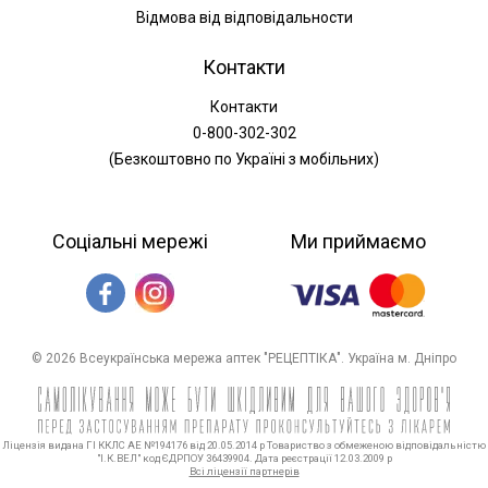
Відмова від відповідальности
Контакти
Контакти
0-800-302-302
(Безкоштовно по Україні з мобільних)
Соціальні мережі
Ми приймаємо
© 2026 Всеукраїнська мережа аптек "РЕЦЕПТІКА". Україна м. Дніпро
Ліцензія видана ГІ ККЛС АЕ №194176 від 20.05.2014 р Товариство з обмеженою відповідальністю
"І.К.ВЕЛ" код ЄДРПОУ 36439904. Дата реєстрації 12.03.2009 р
Всі ліцензії партнерів