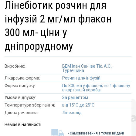
лінебіотик розчин для
інфузій 2 мг/мл флакон
300 мл- ціни у
дніпрорудному
Виробник:
ВЕМ Ілач Сан. ве Тік. А.С.,
Туреччина
Лікарська форма:
Розчин для інфузій
Форма випуску:
По 300 мл у флаконі; по 1 флакону
в картонній коробці
Умови відпуску:
За рецептом
Температура зберігання:
від 15°C до 25°C
Діюча речовина:
Лінезолід
Немає в наявності
- самовивезення з точки видачі