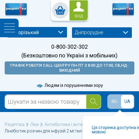
ВХІД
Дніпрорудне
0-800-302-302
(Безкоштовно по Україні з мобільних)
ГРАФІК РОБОТИ CALL-ЦЕНТРУ ПН-ПТ З 8:00 ДО 17:00, СБ,НД-
ВИХІДНИЙ
Людям із порушеннями зору
RU
UA
Рецептіка
Ліки
Антибіотики і антибактеріальні
Ця сторінка доступна 
Лінебіотик розчин для інфузій 2 мг/мл флакон 300 мл
мовою