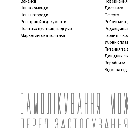
Вакансії
Повернення
Наша команда
Доставка
Наші нагороди
Оферта
Реєстраційні документи
Робочі мет
Політика публікації відгуків
Редакційна 
Маркетингова політика
Гарантії яко
Умови опла
Питання та в
Довідник лік
Виробники
Відмова від