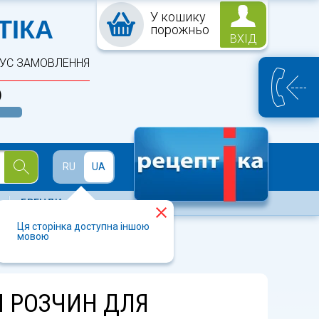
У кошику
ПТЕКА
ТІКА
порожньо
ВХІД
ТУС ЗАМОВЛЕННЯ
)
Й
RU
UA
БРЕНДИ
Ця сторінка доступна іншою
мовою
0мл АйВі
 РОЗЧИН ДЛЯ