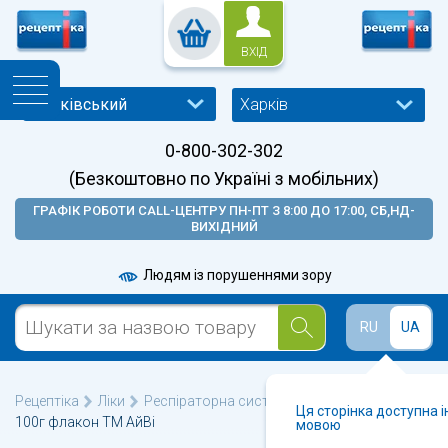
ВХІД
Харків
0-800-302-302
(Безкоштовно по Україні з мобільних)
ГРАФІК РОБОТИ CALL-ЦЕНТРУ ПН-ПТ З 8:00 ДО 17:00, СБ,НД-
ВИХІДНИЙ
Людям із порушеннями зору
RU
UA
Рецептіка
Ліки
Респіраторна система
Пертусин сироп
Ця сторінка доступна 
100г флакон ТМ АйВі
мовою