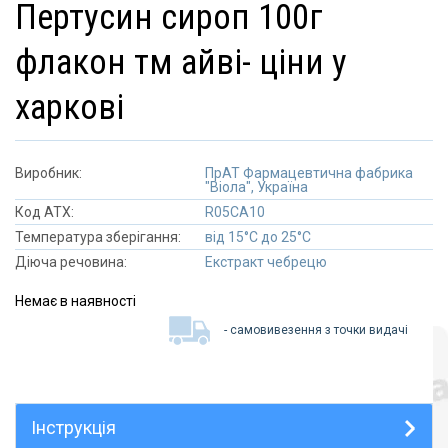
пертусин сироп 100г
флакон тм айві- ціни у
харкові
Виробник:
ПрАТ Фармацевтична фабрика
"Віола", Україна
Код АТХ:
R05CA10
Температура зберігання:
від 15°C до 25°C
Діюча речовина:
Екстракт чебрецю
Немає в наявності
- самовивезення з точки видачі
Інструкція