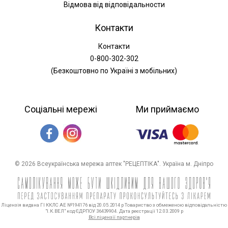
Відмова від відповідальности
Контакти
Контакти
0-800-302-302
(Безкоштовно по Україні з мобільних)
Соціальні мережі
Ми приймаємо
© 2026 Всеукраїнська мережа аптек "РЕЦЕПТІКА". Україна м. Дніпро
Ліцензія видана ГІ ККЛС АЕ №194176 від 20.05.2014 р Товариство з обмеженою відповідальністю
"І.К.ВЕЛ" код ЄДРПОУ 36439904. Дата реєстрації 12.03.2009 р
Всі ліцензії партнерів