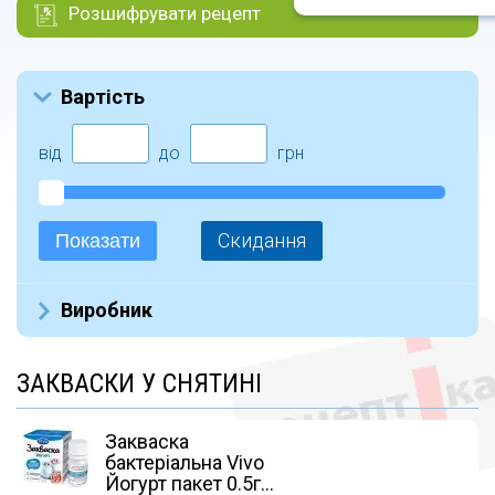
Розшифрувати рецепт
Вартість
від
до
грн
Скидання
Показати
Виробник
ТОВ Віво-актив, Україна (25)
ЗАКВАСКИ У СНЯТИНІ
ИНТЕРМАК МАКИНА ИМАЛАТ-ИТХАЛАТ ТУРЦИЯ
(2)
Biochem (12)
Закваска
Украина (3)
бактеріальна Vivo
ФОП Годовиченко С.О. (8)
Йогурт пакет 0.5г...