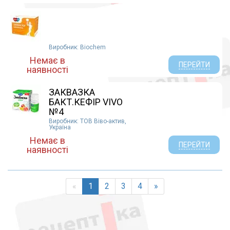
Виробник: Biochem
Немає в
ПЕРЕЙТИ
наявності
ЗАКВАЗКА
БАКТ.КЕФІР VIVO
№4
Виробник: ТОВ Віво-актив,
Україна
Немає в
ПЕРЕЙТИ
наявності
«
1
2
3
4
»