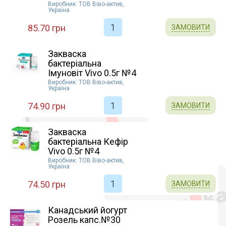
Генезис (9)
Виробник: ТОВ Віво-актив,
Україна
Астрафарм ТОВ (2)
85.70 грн
ЗАМОВИТИ
Закваска
бактеріальна
Імуновіт Vivo 0.5г №4
Виробник: ТОВ Віво-актив,
Україна
74.90 грн
ЗАМОВИТИ
Закваска
бактеріальна Кефір
Vivo 0.5г №4
Виробник: ТОВ Віво-актив,
Україна
74.50 грн
ЗАМОВИТИ
Канадський йогурт
Розель капс.№30