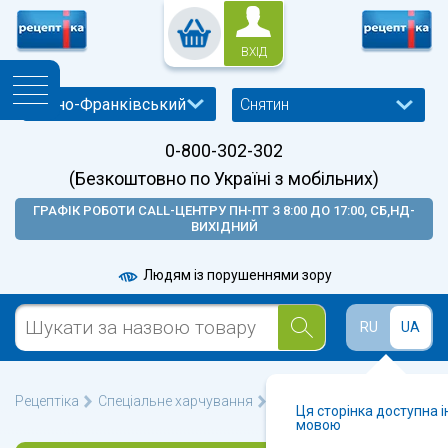
ВХІД
Снятин
0-800-302-302
(Безкоштовно по Україні з мобільних)
ГРАФІК РОБОТИ CALL-ЦЕНТРУ ПН-ПТ З 8:00 ДО 17:00, СБ,НД-
ВИХІДНИЙ
Людям із порушеннями зору
RU
UA
Рецептіка
Спеціальне харчування
💊 Закваски у Снятині 🩺
Ця сторінка доступна 
мовою