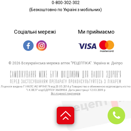
0-800-302-302
(Безкоштовно по Україні з мобільних)
Соціальні мережі
Ми приймаємо
© 2026 Всеукраїнська мережа аптек "РЕЦЕПТІКА". Україна м. Дніпро
Ліцензія видана ГІ ККЛС АЕ №194176 від 20.05.2014 р Товариство з обмеженою відповідальністю
"І.К.ВЕЛ" код ЄДРПОУ 36439904. Дата реєстрації 12.03.2009 р
Всі ліцензії партнерів