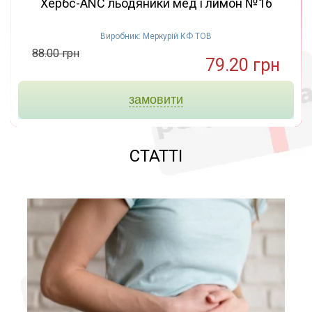
Хербс-ANC льодяники мед і лимон №16
Виробник: Меркурій КФ ТОВ
88.00 грн
79.20 грн
замовити
СТАТТІ