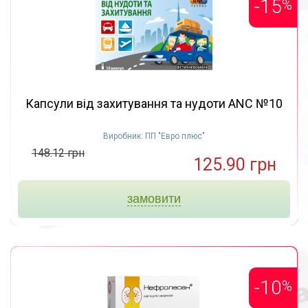
-15
%
Капсули від захитування та нудоти ANC №10
Виробник: ПП "Евро плюс"
148.12 грн
125.90 грн
замовити
-10
%