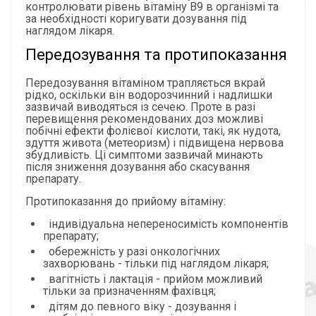
контролювати рівень вітаміну B9 в організмі та
за необхідності коригувати дозування під
наглядом лікаря.
Передозування та протипоказання
Передозування вітаміном трапляється вкрай
рідко, оскільки він водорозчинний і надлишки
зазвичай виводяться із сечею. Проте в разі
перевищення рекомендованих доз можливі
побічні ефекти фолієвої кислоти, такі, як нудота,
здуття живота (метеоризм) і підвищена нервова
збудливість. Ці симптоми зазвичай минають
після зниження дозування або скасування
препарату.
Протипоказання до прийому вітаміну:
індивідуальна непереносимість компонентів
препарату;
обережність у разі онкологічних
захворювань - тільки під наглядом лікаря;
вагітність і лактація - прийом можливий
тільки за призначенням фахівця;
дітям до певного віку - дозування і