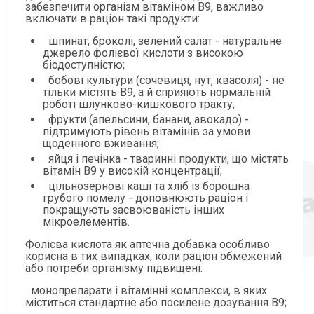
забезпечити організм вітаміном B9, важливо
включати в раціон такі продукти:
шпинат, броколі, зелений салат - натуральне
джерело фолієвої кислоти з високою
біодоступністю;
бобові культури (сочевиця, нут, квасоля) - не
тільки містять B9, а й сприяють нормальній
роботі шлунково-кишкового тракту;
фрукти (апельсини, банани, авокадо) -
підтримують рівень вітамінів за умови
щоденного вживання;
яйця і печінка - тваринні продукти, що містять
вітамін B9 у високій концентрації;
цільнозернові каші та хліб із борошна
грубого помелу - доповнюють раціон і
покращують засвоюваність інших
мікроелементів.
Фолієва кислота як аптечна добавка особливо
корисна в тих випадках, коли раціон обмежений
або потреби організму підвищені:
монопрепарати і вітамінні комплекси, в яких
міститься стандартне або посилене дозування B9;