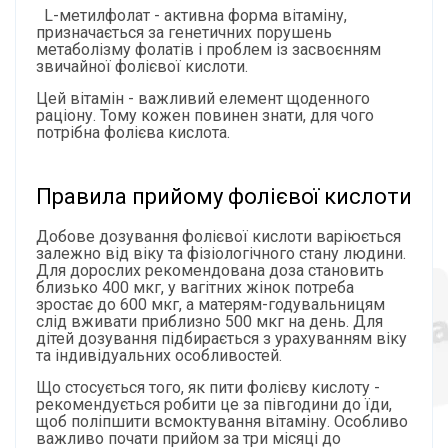
L-метилфолат - активна форма вітаміну,
призначається за генетичних порушень
метаболізму фолатів і проблем із засвоєнням
звичайної фолієвої кислоти.
Цей вітамін - важливий елемент щоденного
раціону. Тому кожен повинен знати, для чого
потрібна фолієва кислота.
Правила прийому фолієвої кислоти
Добове дозування фолієвої кислоти варіюється
залежно від віку та фізіологічного стану людини.
Для дорослих рекомендована доза становить
близько 400 мкг, у вагітних жінок потреба
зростає до 600 мкг, а матерям-годувальницям
слід вживати приблизно 500 мкг на день. Для
дітей дозування підбирається з урахуванням віку
та індивідуальних особливостей.
Що стосується того, як пити фолієву кислоту -
рекомендується робити це за півгодини до їди,
щоб поліпшити всмоктування вітаміну. Особливо
важливо почати прийом за три місяці до