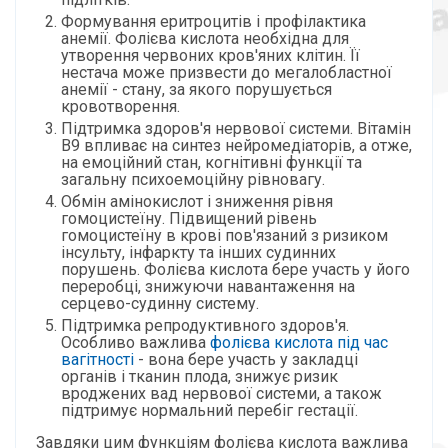
Формування еритроцитів і профілактика
анемії. Фолієва кислота необхідна для
утворення червоних кров'яних клітин. Її
нестача може призвести до мегалобластної
анемії - стану, за якого порушується
кровотворення.
Підтримка здоров'я нервової системи. Вітамін
B9 впливає на синтез нейромедіаторів, а отже,
на емоційний стан, когнітивні функції та
загальну психоемоційну рівновагу.
Обмін амінокислот і зниження рівня
гомоцистеїну. Підвищений рівень
гомоцистеїну в крові пов'язаний з ризиком
інсульту, інфаркту та інших судинних
порушень. Фолієва кислота бере участь у його
переробці, знижуючи навантаження на
серцево-судинну систему.
Підтримка репродуктивного здоров'я.
Особливо важлива
фолієва кислота під час
вагітності
- вона бере участь у закладці
органів і тканин плода, знижує ризик
вроджених вад нервової системи, а також
підтримує нормальний перебіг гестації.
Завдяки цим функціям фолієва кислота важлива