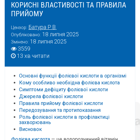
КОРИСНІ ВЛАСТИВОСТІ ТА ПРАВИЛА
ПРИЙОМУ
Батура Р.В.
Цензор:
18 липня 2025
Опубліковано:
18 липня 2025
Змінено:
3559
13 хв читати
Основні функції фолієвої кислоти в організмі
Кому особливо необхідна фолієва кислота
Симптоми дефіциту фолієвої кислоти
Джерела фолієвої кислоти
Правила прийому фолієвої кислоти
Передозування та протипоказання
Роль фолієвої кислоти в профілактиці
захворювань
Висновок
Фолієва кислота
— це водорозчинний вітамін,