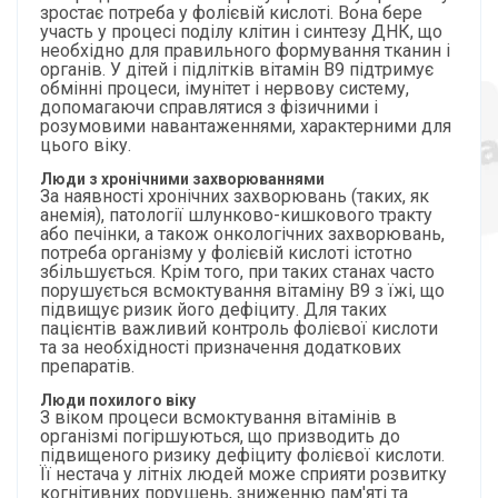
зростає потреба у фолієвій кислоті. Вона бере
участь у процесі поділу клітин і синтезу ДНК, що
необхідно для правильного формування тканин і
органів. У дітей і підлітків вітамін B9 підтримує
обмінні процеси, імунітет і нервову систему,
допомагаючи справлятися з фізичними і
розумовими навантаженнями, характерними для
цього віку.
Люди з хронічними захворюваннями
За наявності хронічних захворювань (таких, як
анемія), патології шлунково-кишкового тракту
або печінки, а також онкологічних захворювань,
потреба організму у фолієвій кислоті істотно
збільшується. Крім того, при таких станах часто
порушується всмоктування вітаміну B9 з їжі, що
підвищує ризик його дефіциту. Для таких
пацієнтів важливий контроль фолієвої кислоти
та за необхідності призначення додаткових
препаратів.
Люди похилого віку
З віком процеси всмоктування вітамінів в
організмі погіршуються, що призводить до
підвищеного ризику дефіциту фолієвої кислоти.
Її нестача у літніх людей може сприяти розвитку
когнітивних порушень, зниженню пам'яті та