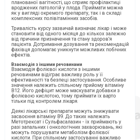
планованої вагітності, що сприяє профілактиці
вроджених патологій у плода. Приймати можна
як у вигляді окремого препарату, так і в складі
комплексних полівітамінних засобів.
Тривалість курсу зазвичай визначає лікар і може
становити від одного місяця до кількох залежно
від причини призначення та стану здоров'я
пацієнта. Дотримання дозування та рекомендацій
фахівця допомагає уникнути можливих побічних
ефектів.
Взаємодія з іншими речовинами
Взаємодія фолієвої кислоти з іншими
речовинами відіграє важливу роль у її
ефективності та безпеці застосування. Особливе
значення належить спільному прийому вітаміну
B12. Його дефіцит може маскувати добавки з
фолієвою кислотою, тому приймати їх варто
тільки під контролем лікаря.
Деякі лікарські препарати можуть знижувати
засвоєння вітаміну B9. До таких належать
Метотрексат і Сульфасалазин - їх приймають у
разі запальних і онкологічних захворювань, які
можуть порушувати метаболізм фолієвої
кислоти. При спільному застосуванні важливо