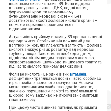
інша назва якого - вітамін B9. Вона відіграє
ключову роль у синтезі ДНК, поділі клітин,
формуванні крові та нормальному
функціонуванні нервової системи. Без
достатньої кількості фолієвої кислоти організм
не може нормально розвиватися і
відновлюватися.
Актуальність прийому вітаміну B9 зростає в певні
періоди життя. Особливо він важливий для
вагітних і жінок, які планують вагітність - фолієва
кислота знижує ризик розвитку вад нервової
трубки у плода. Також вона необхідна дітям,
підліткам, літнім людям, пацієнтам з анемією,
захворюваннями шлунково-кишкового тракту та
під час тривалого прийому деяких ліків.
Фолієва кислота - це один із тих
вітамінів
,
дефіцит яких трапляється досить часто, особливо
в разі незбалансованого харчування. Нестача
може проявлятися слабкістю, дратівливістю,
анемією, порушенням пам'яті та проблемами зі
шкірою. Тому важливо не ігнорувати симптоми
гіповітамінозу.
При цьому часто виникає питання, як приймати