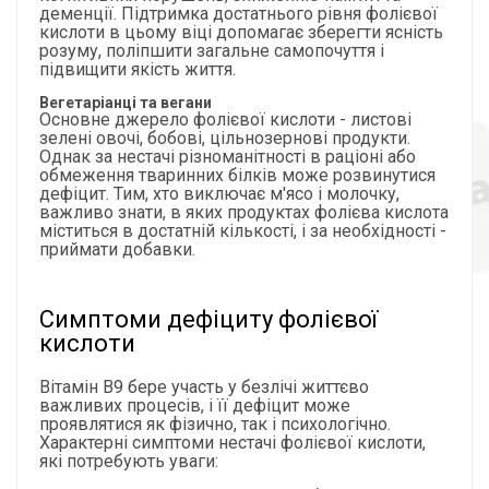
деменції. Підтримка достатнього рівня фолієвої
кислоти в цьому віці допомагає зберегти ясність
розуму, поліпшити загальне самопочуття і
підвищити якість життя.
Вегетаріанці та вегани
Основне джерело фолієвої кислоти - листові
зелені овочі, бобові, цільнозернові продукти.
Однак за нестачі різноманітності в раціоні або
обмеження тваринних білків може розвинутися
дефіцит. Тим, хто виключає м'ясо і молочку,
важливо знати, в яких продуктах фолієва кислота
міститься в достатній кількості, і за необхідності -
приймати добавки.
Симптоми дефіциту фолієвої
кислоти
Вітамін B9 бере участь у безлічі життєво
важливих процесів, і її дефіцит може
проявлятися як фізично, так і психологічно.
Характерні симптоми нестачі фолієвої кислоти,
які потребують уваги: