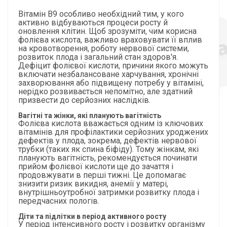
Вітамін B9 особливо необхідний тим, у кого
активно відбуваються процеси росту й
оновлення клітин. Щоб зрозуміти, чим корисна
фолієва кислота, важливо враховувати її вплив
на кровотворення, роботу нервової системи,
розвиток плода і загальний стан здоров'я.
Дефіцит фолієвої кислоти, причини якого можуть
включати незбалансоване харчування, хронічні
захворювання або підвищену потребу у вітаміні,
нерідко розвивається непомітно, але здатний
призвести до серйозних наслідків.
Вагітні та жінки, які планують вагітність
Фолієва кислота вважається одним із ключових
вітамінів для профілактики серйозних уроджених
дефектів у плода, зокрема, дефектів нервової
трубки (таких як спина біфіду). Тому жінкам, які
планують вагітність, рекомендується починати
прийом фолієвої кислоти ще до зачаття і
продовжувати в перші тижні. Це допомагає
знизити ризик викидня, анемії у матері,
внутрішньоутробної затримки розвитку плода і
передчасних пологів.
Діти та підлітки в період активного росту
У період інтенсивного росту і розвитку організму