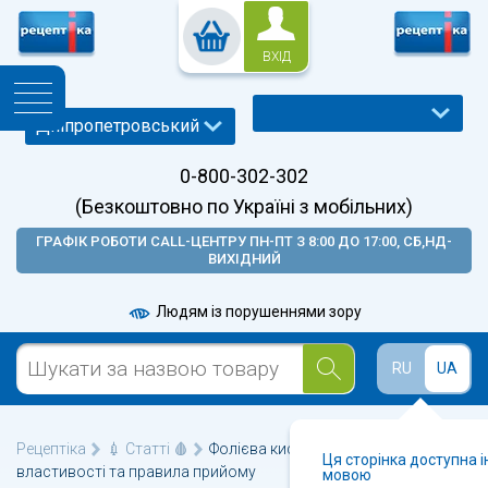
ВХІД
0-800-302-302
(Безкоштовно по Україні з мобільних)
ГРАФІК РОБОТИ CALL-ЦЕНТРУ ПН-ПТ З 8:00 ДО 17:00, СБ,НД-
ВИХІДНИЙ
Людям із порушеннями зору
RU
UA
Рецептіка
💉 Статті 🩸
Фолієва кислота: основні корисні
Ця сторінка доступна 
властивості та правила прийому
мовою