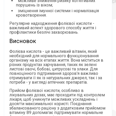
можливе зниження ризику когнітивних
порушень із віком;
зміцнення імунної системи і нормалізація
кровотворення.
Регулярне надходження фолієвої кислоти -
важливий аспект здорового способу життя і
профілактики безлічі захворювань.
Висновок
Фолієва кислота - це важливий вітамін, який
необхідний для нормального функціонування
організму на всіх етапах життя. Вона міститься в
різних продуктах харчування, таких як зелені
листові овочі, бобові, цитрусові та злаки. Для
повноцінного підтримання здоров'я важливо
отримувати її як із натуральних джерел, так і за
потреби - у вигляді аптечних препаратів.
Прийом фолієвої кислоти, особливо в
лікувальних дозах, має проходити під контролем
лікаря, щоб уникнути можливих ускладнень і
досягти максимальної користі. Поєднання
збалансованого раціону з додатковим прийомом
вітаміну B9 допомагає підтримувати нормальне