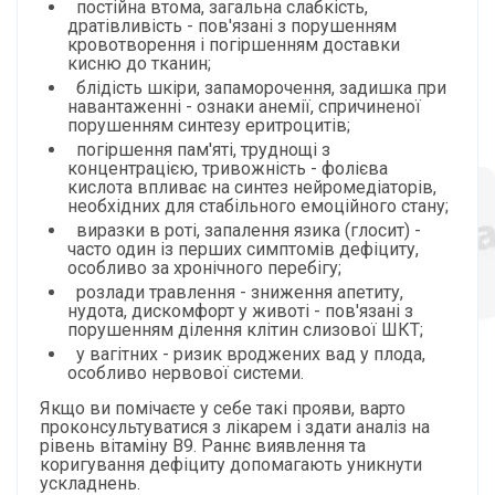
постійна втома, загальна слабкість,
дратівливість - пов'язані з порушенням
кровотворення і погіршенням доставки
кисню до тканин;
блідість шкіри, запаморочення, задишка при
навантаженні - ознаки анемії, спричиненої
порушенням синтезу еритроцитів;
погіршення пам'яті, труднощі з
концентрацією, тривожність - фолієва
кислота впливає на синтез нейромедіаторів,
необхідних для стабільного емоційного стану;
виразки в роті, запалення язика (глосит) -
часто один із перших симптомів дефіциту,
особливо за хронічного перебігу;
розлади травлення - зниження апетиту,
нудота, дискомфорт у животі - пов'язані з
порушенням ділення клітин слизової ШКТ;
у вагітних - ризик вроджених вад у плода,
особливо нервової системи.
Якщо ви помічаєте у себе такі прояви, варто
проконсультуватися з лікарем і здати аналіз на
рівень вітаміну B9. Раннє виявлення та
коригування дефіциту допомагають уникнути
ускладнень.