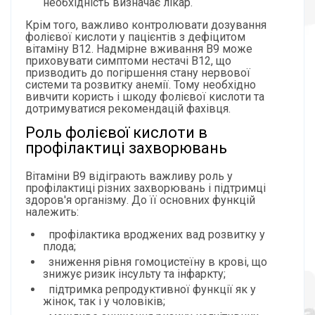
необхідність визначає лікар.
Крім того, важливо контролювати дозування
фолієвої кислоти у пацієнтів з дефіцитом
вітаміну B12. Надмірне вживання B9 може
приховувати симптоми нестачі B12, що
призводить до погіршення стану нервової
системи та розвитку анемії. Тому необхідно
вивчити користь і шкоду фолієвої кислоти та
дотримуватися рекомендацій фахівця.
Роль фолієвої кислоти в
профілактиці захворювань
Вітаміни B9 відіграють важливу роль у
профілактиці різних захворювань і підтримці
здоров'я організму. До її основних функцій
належить:
профілактика вроджених вад розвитку у
плода;
зниження рівня гомоцистеїну в крові, що
знижує ризик інсульту та інфаркту;
підтримка репродуктивної функції як у
жінок, так і у чоловіків;