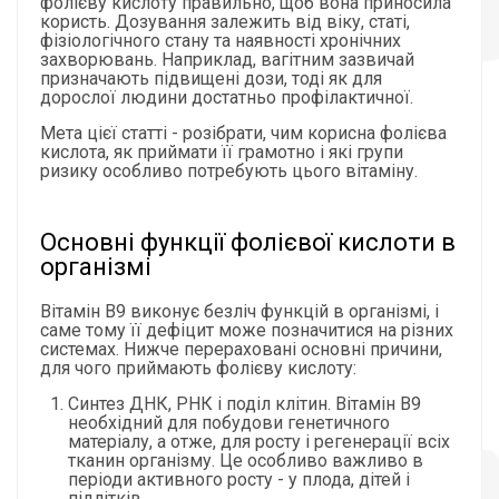
фолієву кислоту правильно, щоб вона приносила
користь. Дозування залежить від віку, статі,
фізіологічного стану та наявності хронічних
захворювань. Наприклад, вагітним зазвичай
призначають підвищені дози, тоді як для
дорослої людини достатньо профілактичної.
Мета цієї статті - розібрати, чим корисна фолієва
кислота, як приймати її грамотно і які групи
ризику особливо потребують цього вітаміну.
Основні функції фолієвої кислоти в
організмі
Вітамін B9 виконує безліч функцій в організмі, і
саме тому її дефіцит може позначитися на різних
системах. Нижче перераховані основні причини,
для чого приймають фолієву кислоту:
Синтез ДНК, РНК і поділ клітин. Вітамін B9
необхідний для побудови генетичного
матеріалу, а отже, для росту і регенерації всіх
тканин організму. Це особливо важливо в
періоди активного росту - у плода, дітей і
підлітків.